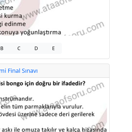
B
C
D
E
 Final Sınavı