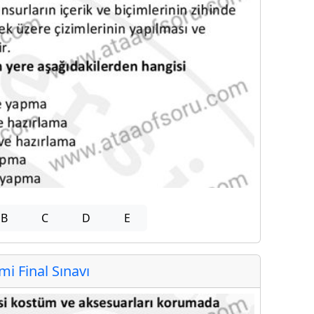
B
C
D
E
 Final Sınavı