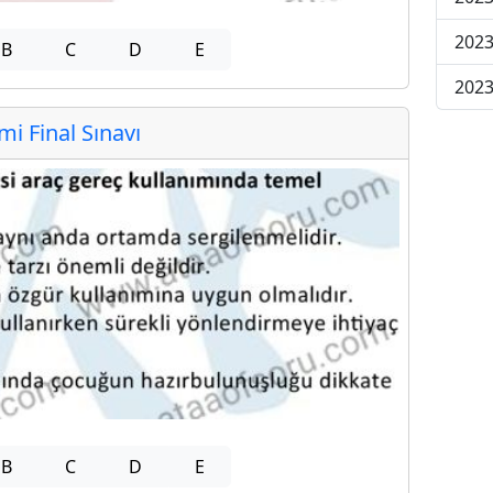
2023
B
C
D
E
2023
 Final Sınavı
B
C
D
E