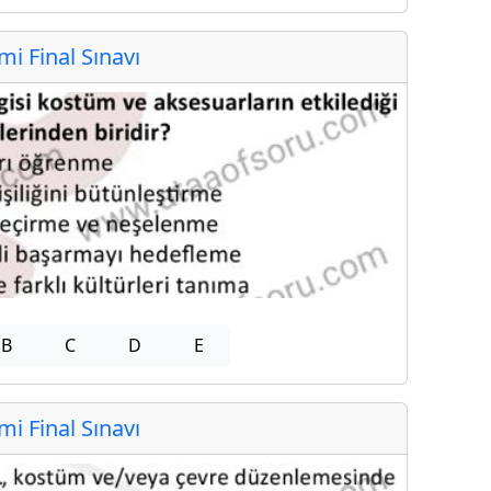
 Final Sınavı
B
C
D
E
 Final Sınavı