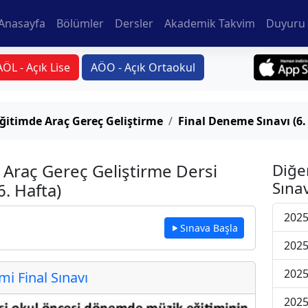
Anasayfa
Bölümler
Dersler
Akademik Takvim
Duyuru 
AÖL - Açık Lise
AÖO - Açık Ortaokul
ğitimde Araç Gereç Geliştirme
Final Deneme Sınavı (6.
 Araç Gereç Geliştirme Dersi
Diğe
Sınav
6. Hafta)
2025
Sınava Başla
2025
2025
 Final Sınavı
2025