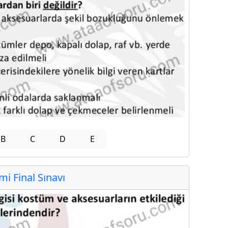
B
C
D
E
 Final Sınavı