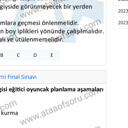
2023
2023
B
C
D
E
 Final Sınavı