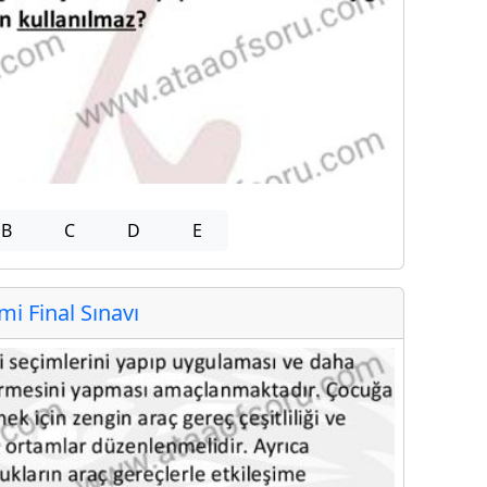
B
C
D
E
 Final Sınavı