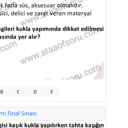
B
C
D
E
 Final Sınavı