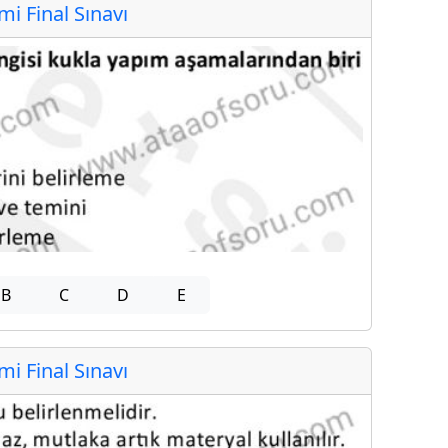
 Final Sınavı
B
C
D
E
 Final Sınavı