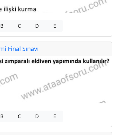
B
C
D
E
 Final Sınavı
B
C
D
E