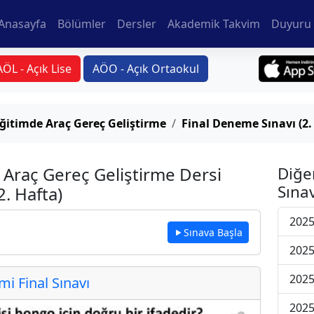
Anasayfa
Bölümler
Dersler
Akademik Takvim
Duyuru 
AÖL - Açık Lise
AÖO - Açık Ortaokul
ğitimde Araç Gereç Geliştirme
Final Deneme Sınavı (2.
 Araç Gereç Geliştirme Dersi
Diğe
Sınav
2. Hafta)
2025
Sınava Başla
2025
2025
 Final Sınavı
2025