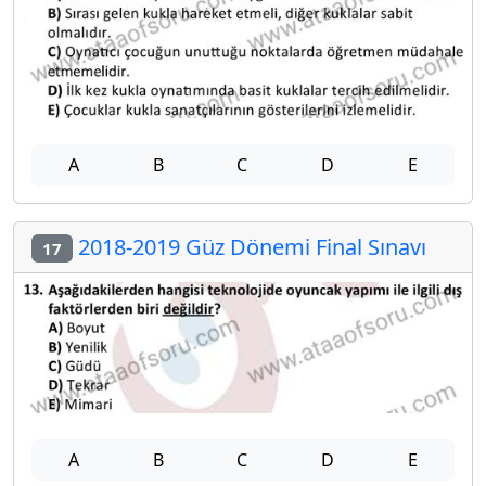
A
B
C
D
E
2018-2019 Güz Dönemi Final Sınavı
17
A
B
C
D
E