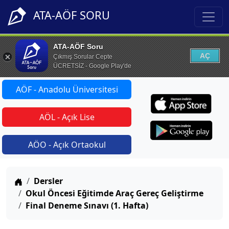
ATA-AÖF SORU
ATA-AÖF Soru
AÇ
Çıkmış Sorular Cepte
ÜCRETSİZ - Google Play'de
AÖF - Anadolu Üniversitesi
AÖL - Açık Lise
AÖO - Açık Ortaokul
Anasayfa
Dersler
Okul Öncesi Eğitimde Araç Gereç Geliştirme
Final Deneme Sınavı (1. Hafta)