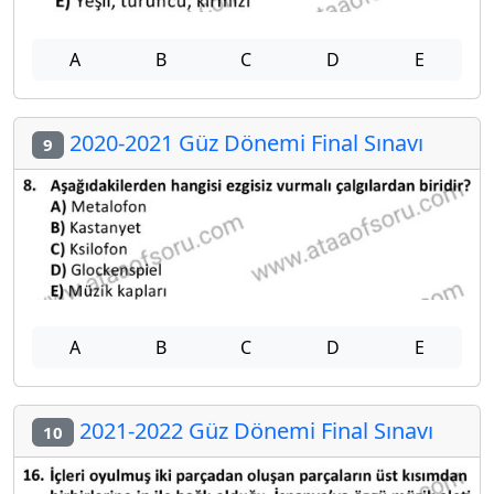
A
B
C
D
E
2020-2021 Güz Dönemi Final Sınavı
9
A
B
C
D
E
2021-2022 Güz Dönemi Final Sınavı
10