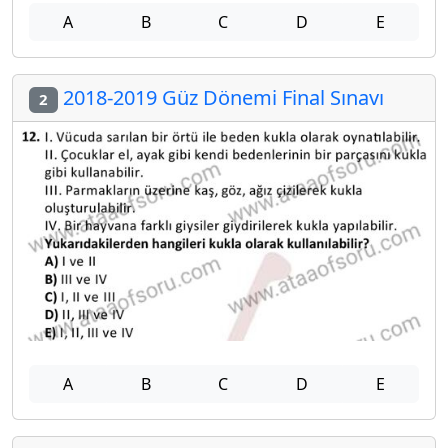
A
B
C
D
E
2018-2019 Güz Dönemi Final Sınavı
2
A
B
C
D
E