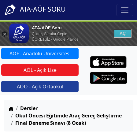
ATA-AÖF SORU
ATA-AÖF Soru
AÇ
Çıkmış Sorular Cepte
ÜCRETSİZ - Google Play'de
AÖF - Anadolu Üniversitesi
AÖL - Açık Lise
AÖO - Açık Ortaokul
Anasayfa
Dersler
Okul Öncesi Eğitimde Araç Gereç Geliştirme
Final Deneme Sınavı (8 Ocak)