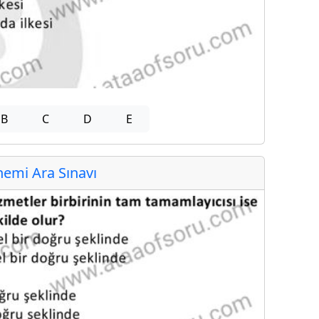
B
C
D
E
emi Ara Sınavı