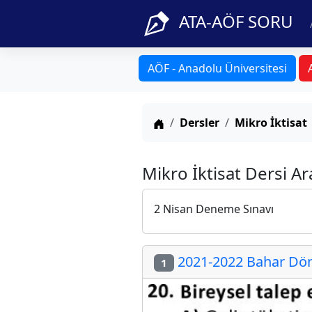
ATA-AÖF SORU
AÖF - Anadolu Üniversitesi
Anasayfa
Dersler
Mikro İktisat
Mikro İktisat Dersi A
2 Nisan Deneme Sınavı
2021-2022 Bahar Dön
1