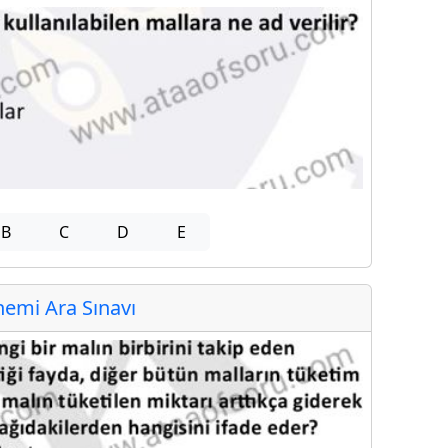
B
C
D
E
emi Ara Sınavı