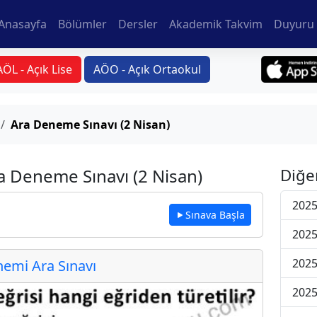
Anasayfa
Bölümler
Dersler
Akademik Takvim
Duyuru 
AÖL - Açık Lise
AÖO - Açık Ortaokul
Ara Deneme Sınavı (2 Nisan)
ra Deneme Sınavı (2 Nisan)
Diğe
2025
Sınava Başla
2025
2025
emi Ara Sınavı
2025