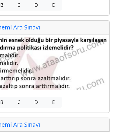
B
C
D
E
emi Ara Sınavı
B
C
D
E
emi Ara Sınavı