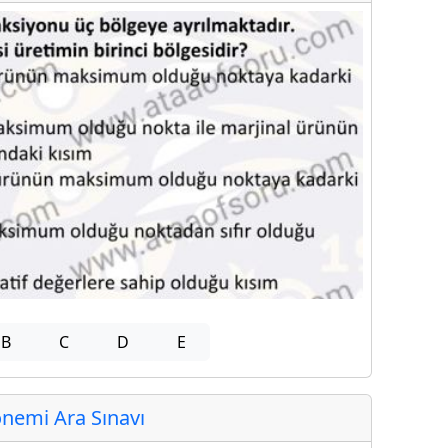
B
C
D
E
nemi Ara Sınavı