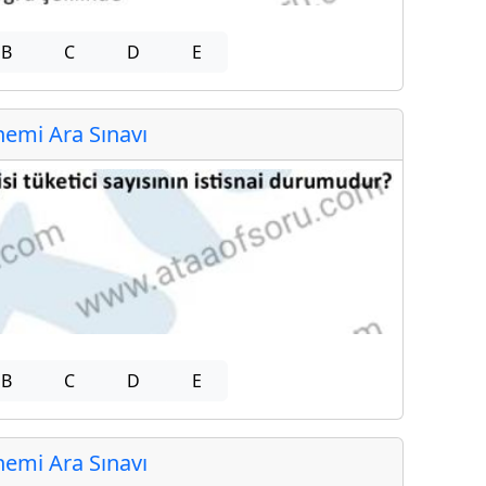
B
C
D
E
emi Ara Sınavı
B
C
D
E
emi Ara Sınavı