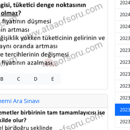
2024
2024
2024
2023
2023
2023
2023
B
C
D
E
2023
2023
emi Ara Sınavı
2023
2023