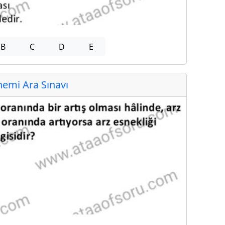
B
C
D
E
emi Ara Sınavı