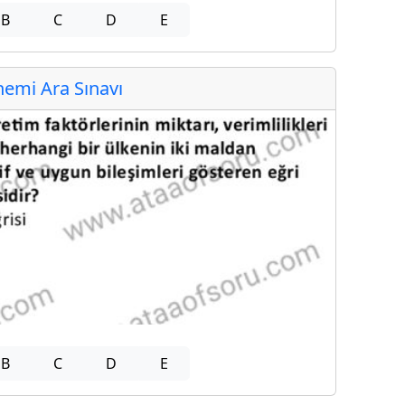
B
C
D
E
emi Ara Sınavı
B
C
D
E