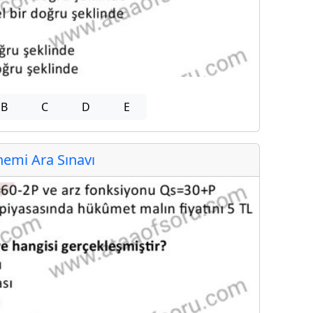
B
C
D
E
emi Ara Sınavı