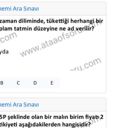
emi Ara Sınavı
B
C
D
E
emi Ara Sınavı