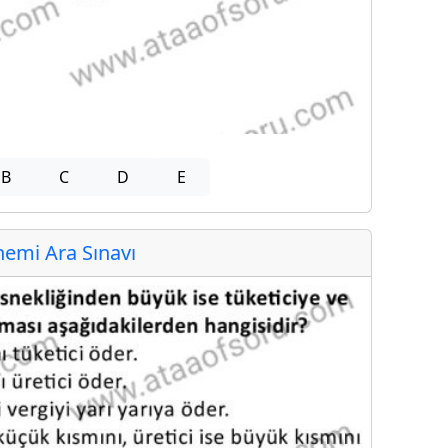
B
C
D
E
emi Ara Sınavı