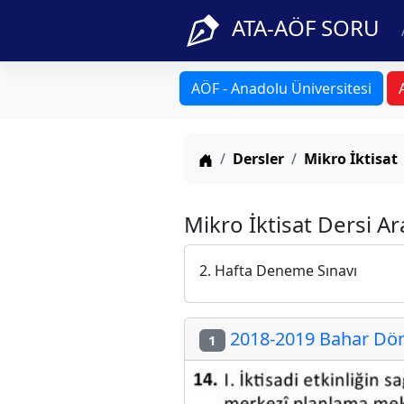
ATA-AÖF SORU
AÖF - Anadolu Üniversitesi
Anasayfa
Dersler
Mikro İktisat
Mikro İktisat Dersi A
2. Hafta Deneme Sınavı
2018-2019 Bahar Dön
1