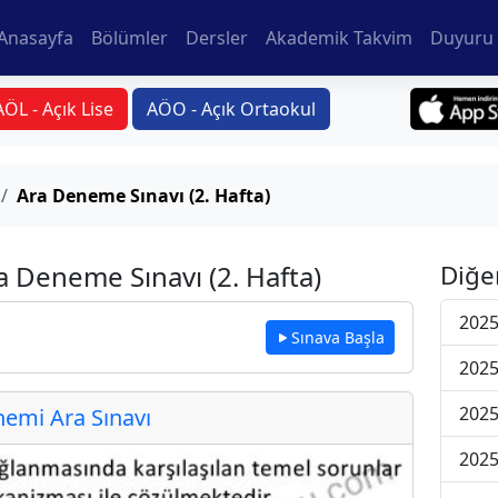
Anasayfa
Bölümler
Dersler
Akademik Takvim
Duyuru 
AÖL - Açık Lise
AÖO - Açık Ortaokul
Ara Deneme Sınavı (2. Hafta)
ra Deneme Sınavı (2. Hafta)
Diğe
2025
Sınava Başla
2025
2025
emi Ara Sınavı
2025