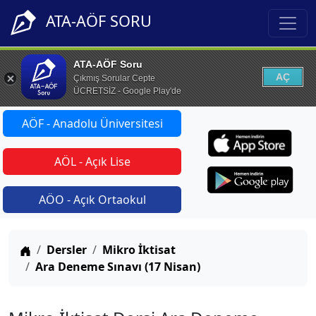
ATA-AÖF SORU
ATA-AÖF Soru
AÇ
Çıkmış Sorular Cepte
ÜCRETSİZ - Google Play'de
AÖF - Anadolu Üniversitesi
AÖL - Açık Lise
AÖO - Açık Ortaokul
Anasayfa
Dersler
Mikro İktisat
Ara Deneme Sınavı (17 Nisan)