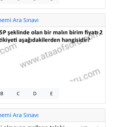
emi Ara Sınavı
B
C
D
E
emi Ara Sınavı