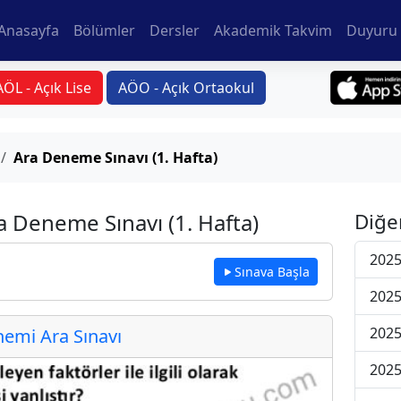
Anasayfa
Bölümler
Dersler
Akademik Takvim
Duyuru 
AÖL - Açık Lise
AÖO - Açık Ortaokul
Ara Deneme Sınavı (1. Hafta)
ra Deneme Sınavı (1. Hafta)
Diğe
2025
Sınava Başla
2025
2025
emi Ara Sınavı
2025