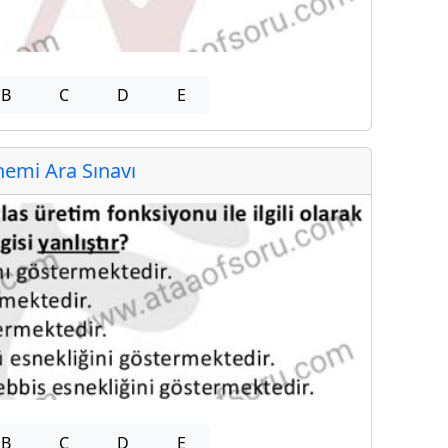
B
C
D
E
emi Ara Sınavı
B
C
D
E