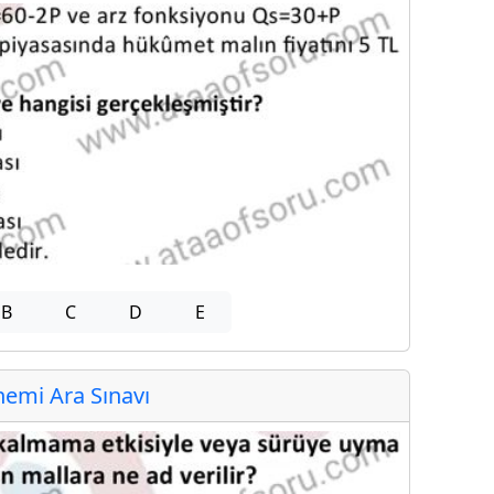
B
C
D
E
emi Ara Sınavı