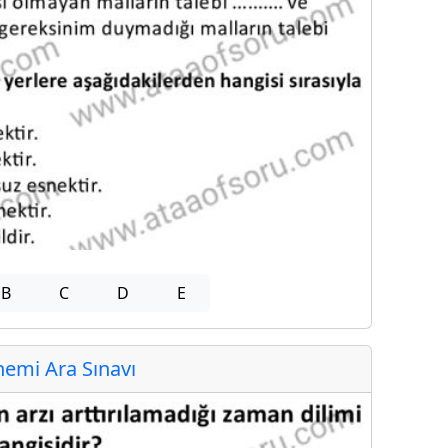
B
C
D
E
emi Ara Sınavı