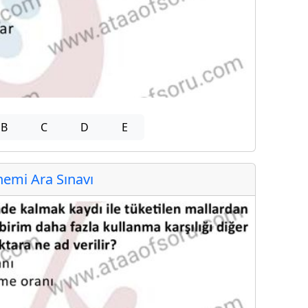
B
C
D
E
emi Ara Sınavı