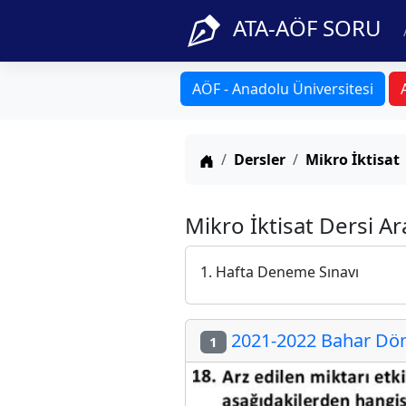
ATA-AÖF SORU
AÖF - Anadolu Üniversitesi
Anasayfa
Dersler
Mikro İktisat
Mikro İktisat Dersi A
1. Hafta Deneme Sınavı
2021-2022 Bahar Dön
1