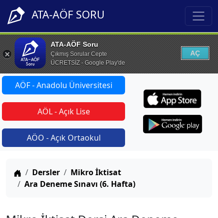
ATA-AÖF SORU
ATA-AÖF Soru
AÇ
Çıkmış Sorular Cepte
ÜCRETSİZ - Google Play'de
AÖF - Anadolu Üniversitesi
AÖL - Açık Lise
AÖO - Açık Ortaokul
Anasayfa
Dersler
Mikro İktisat
Ara Deneme Sınavı (6. Hafta)