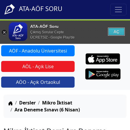
ATA-AÖF SORU
ATA-AÖF Soru
AÇ
Çıkmış Sorular Cepte
ÜCRETSİZ - Google Play'de
AÖF - Anadolu Üniversitesi
AÖL - Açık Lise
AÖO - Açık Ortaokul
Anasayfa
Dersler
Mikro İktisat
Ara Deneme Sınavı (6 Nisan)