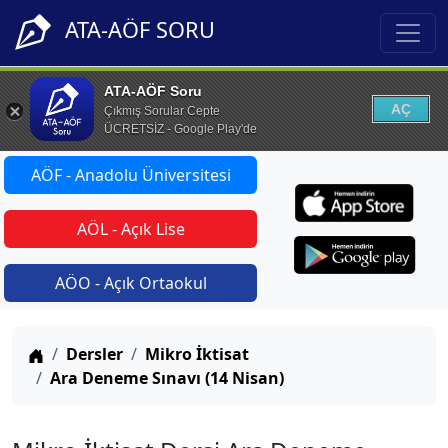
ATA-AÖF SORU
ATA-AÖF Soru
AÇ
Çıkmış Sorular Cepte
ÜCRETSİZ - Google Play'de
AÖF - Anadolu Üniversitesi
AÖL - Açık Lise
AÖO - Açık Ortaokul
Anasayfa
Dersler
Mikro İktisat
Ara Deneme Sınavı (14 Nisan)