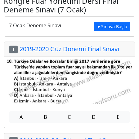
Kongre Fuar Yönetimi Dersi Final
Deneme Sınavı (7 Ocak)
7 Ocak Deneme Sınavı
Sınava Başla
2019-2020 Güz Dönemi Final Sınavı
1
A
B
C
D
E