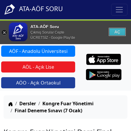
ATA-AÖF SORU
ATA-AÖF Soru
AÇ
Çıkmış Sorular Cepte
ÜCRETSİZ - Google Play'de
AÖF - Anadolu Üniversitesi
AÖL - Açık Lise
AÖO - Açık Ortaokul
Anasayfa
Dersler
Kongre Fuar Yönetimi
Final Deneme Sınavı (7 Ocak)