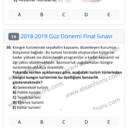
A
B
C
D
E
2018-2019 Güz Dönemi Final Sınavı
19
A
B
C
D
E