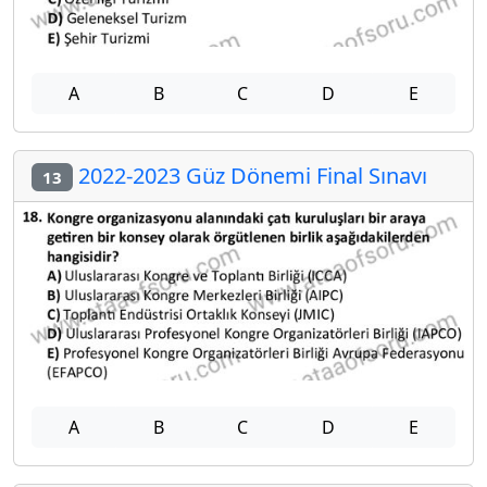
A
B
C
D
E
2022-2023 Güz Dönemi Final Sınavı
13
A
B
C
D
E