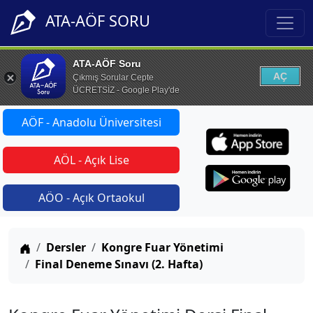
ATA-AÖF SORU
ATA-AÖF Soru
AÇ
Çıkmış Sorular Cepte
ÜCRETSİZ - Google Play'de
AÖF - Anadolu Üniversitesi
AÖL - Açık Lise
AÖO - Açık Ortaokul
Anasayfa
Dersler
Kongre Fuar Yönetimi
Final Deneme Sınavı (2. Hafta)