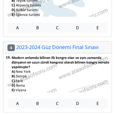
A
B
C
D
E
2023-2024 Güz Dönemi Final Sınavı
4
A
B
C
D
E