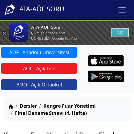
ATA-AÖF SORU
ATA-AÖF Soru
AÇ
Çıkmış Sorular Cepte
ÜCRETSİZ - Google Play'de
AÖF - Anadolu Üniversitesi
AÖL - Açık Lise
AÖO - Açık Ortaokul
Anasayfa
Dersler
Kongre Fuar Yönetimi
Final Deneme Sınavı (4. Hafta)