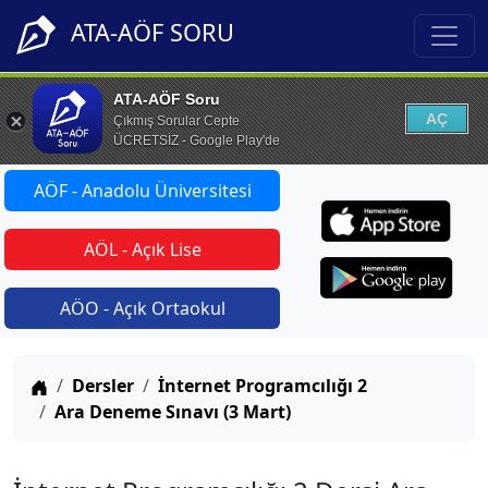
ATA-AÖF SORU
ATA-AÖF Soru
AÇ
Çıkmış Sorular Cepte
ÜCRETSİZ - Google Play'de
AÖF - Anadolu Üniversitesi
AÖL - Açık Lise
AÖO - Açık Ortaokul
Anasayfa
Dersler
İnternet Programcılığı 2
Ara Deneme Sınavı (3 Mart)