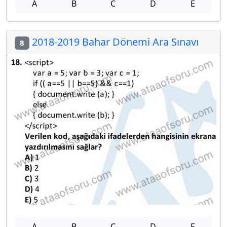
A
B
C
D
E
2018-2019 Bahar Dönemi Ara Sınavı
8
A
B
C
D
E