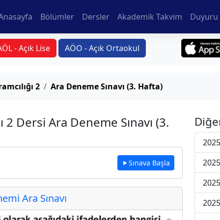
Anasayfa
Bölümler
Dersler
Akademik Takvim
Duyuru 
AÖL - Açık Lise
AÖO - Açık Ortaokul
ramcılığı 2
Ara Deneme Sınavı (3. Hafta)
ı 2 Dersi Ara Deneme Sınavı (3.
Diğe
2025
2025
Sınava Başla
2025
emi Ara Sınavı
2025