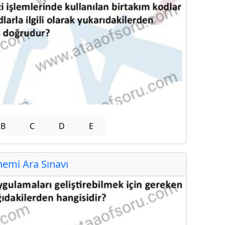
B
C
D
E
emi Ara Sınavı