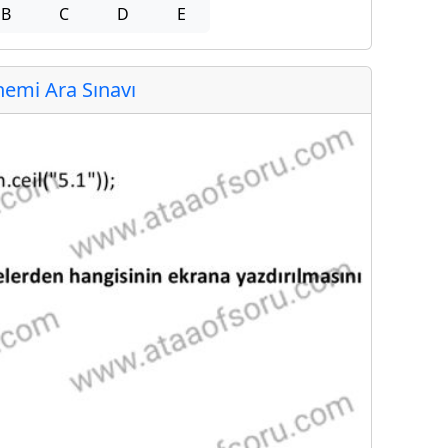
B
C
D
E
emi Ara Sınavı