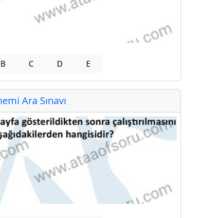
B
C
D
E
emi Ara Sınavı