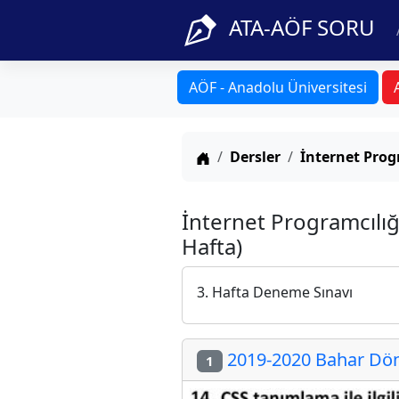
ATA-AÖF SORU
AÖF - Anadolu Üniversitesi
Anasayfa
Dersler
İnternet Prog
İnternet Programcılığ
Hafta)
3. Hafta Deneme Sınavı
2019-2020 Bahar Dön
1