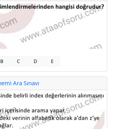
B
C
D
E
emi Ara Sınavı