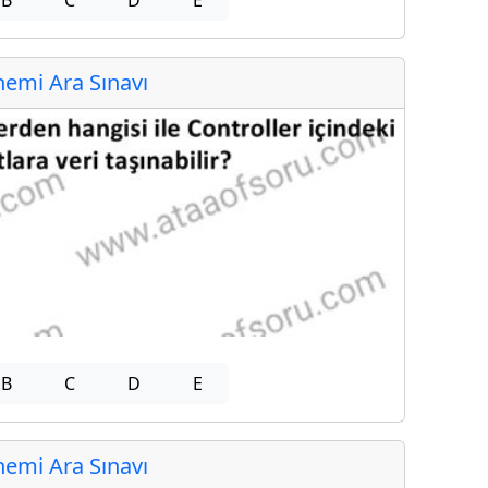
emi Ara Sınavı
B
C
D
E
emi Ara Sınavı