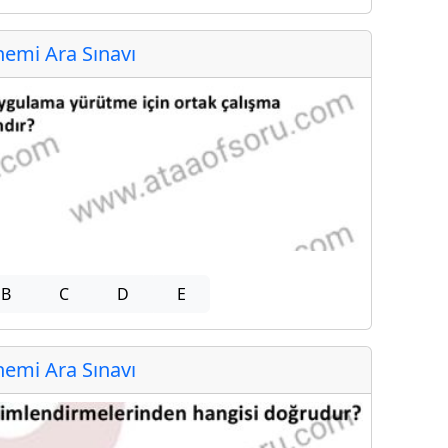
emi Ara Sınavı
B
C
D
E
emi Ara Sınavı