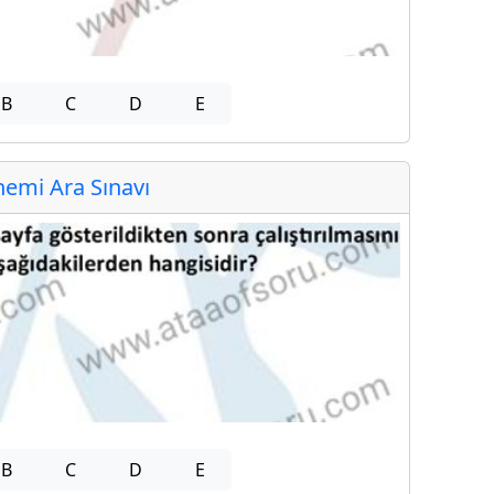
B
C
D
E
emi Ara Sınavı
B
C
D
E