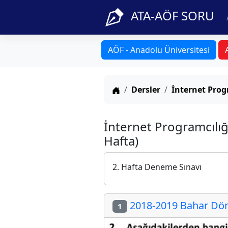
ATA-AÖF SORU
AÖF - Anadolu Üniversitesi
Anasayfa
Dersler
İnternet Prog
İnternet Programcılığ
Hafta)
2. Hafta Deneme Sınavı
2018-2019 Bahar Dön
1