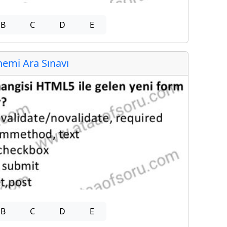
B
C
D
E
emi Ara Sınavı
B
C
D
E