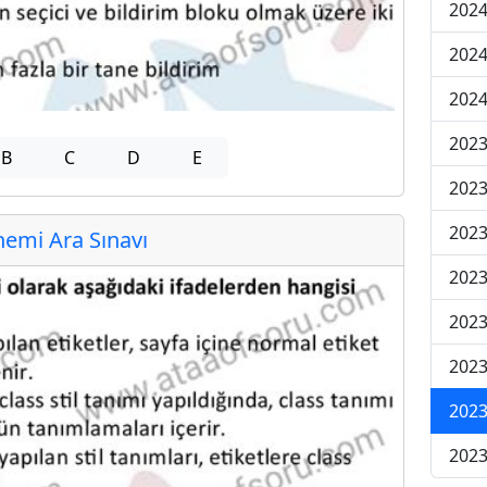
2024
2024
2024
2023
B
C
D
E
2023
2023
emi Ara Sınavı
2023
2023
2023
2023
2023