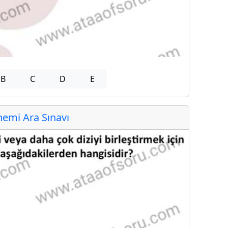
B
C
D
E
emi Ara Sınavı