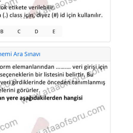
B
C
D
E
emi Ara Sınavı