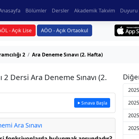
Anasayfa
Bölümler
Dersler
Akademik Takvim
Duyuru 
AÖL - Açık Lise
AÖO - Açık Ortaokul
ramcılığı 2
Ara Deneme Sınavı (2. Hafta)
ı 2 Dersi Ara Deneme Sınavı (2.
Diğe
2025
2025
Sınava Başla
2025
emi Ara Sınavı
2025