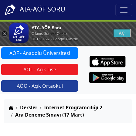
ATA-AÖF SORU
ATA-AÖF Soru
AÇ
Çıkmış Sorular Cepte
ÜCRETSİZ - Google Play'de
AÖF - Anadolu Üniversitesi
AÖL - Açık Lise
AÖO - Açık Ortaokul
Anasayfa
Dersler
İnternet Programcılığı 2
Ara Deneme Sınavı (17 Mart)