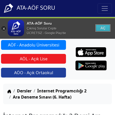
ATA-AÖF SORU
ATA-AÖF Soru
AÇ
Çıkmış Sorular Cepte
ÜCRETSİZ - Google Play'de
AÖF - Anadolu Üniversitesi
AÖL - Açık Lise
AÖO - Açık Ortaokul
Anasayfa
Dersler
İnternet Programcılığı 2
Ara Deneme Sınavı (6. Hafta)