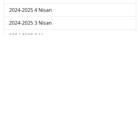
2024-2025 4 Nisan
2024-2025 3 Nisan
2024-2025 2 Nisan
2024-2025 24 Mart
2024-2025 17 Mart
2024-2025 10 Mart
2024-2025 3 Mart
2023-2024 8. Hafta
2023-2024 7. Hafta
2023-2024 6. Hafta
2023-2024 5. Hafta