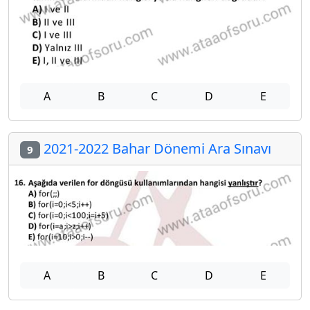
A
B
C
D
E
2021-2022 Bahar Dönemi Ara Sınavı
9
A
B
C
D
E