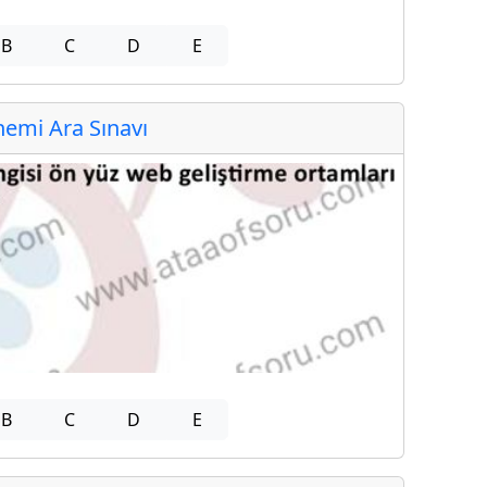
B
C
D
E
emi Ara Sınavı
B
C
D
E