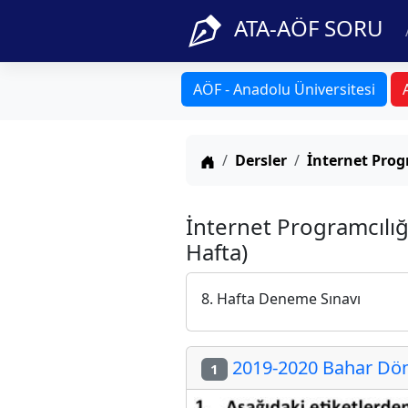
ATA-AÖF SORU
AÖF - Anadolu Üniversitesi
Anasayfa
Dersler
İnternet Prog
İnternet Programcılığ
Hafta)
8. Hafta Deneme Sınavı
2019-2020 Bahar Dön
1