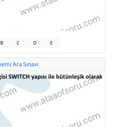
B
C
D
E
emi Ara Sınavı