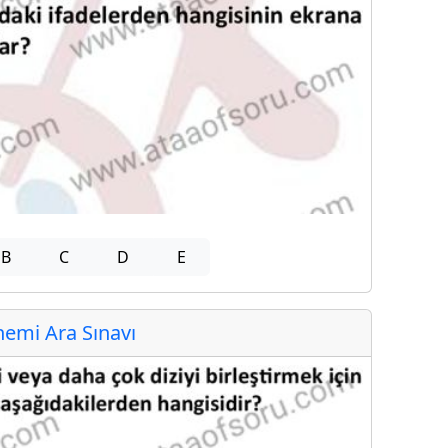
B
C
D
E
emi Ara Sınavı