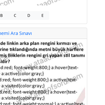
B
C
D
E
emi Ara Sınavı