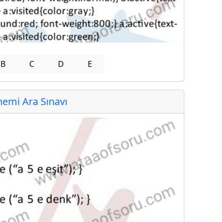
B
C
D
E
emi Ara Sınavı