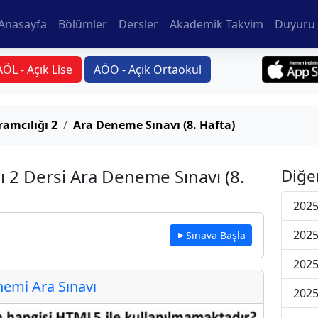
Anasayfa
Bölümler
Dersler
Akademik Takvim
Duyuru 
AÖL - Açık Lise
AÖO - Açık Ortaokul
ramcılığı 2
Ara Deneme Sınavı (8. Hafta)
ı 2 Dersi Ara Deneme Sınavı (8.
Diğe
2025
2025
Sınava Başla
2025
emi Ara Sınavı
2025