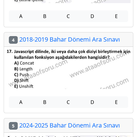
A
B
C
D
E
2018-2019 Bahar Dönemi Ara Sınavı
4
A
B
C
D
E
2024-2025 Bahar Dönemi Ara Sınavı
5