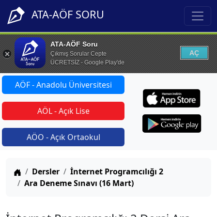
ATA-AÖF SORU
ATA-AÖF Soru
AÇ
Çıkmış Sorular Cepte
ÜCRETSİZ - Google Play'de
AÖF - Anadolu Üniversitesi
AÖL - Açık Lise
AÖO - Açık Ortaokul
Anasayfa
Dersler
İnternet Programcılığı 2
Ara Deneme Sınavı (16 Mart)