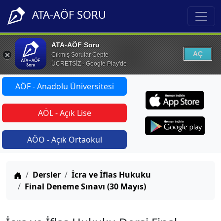
ATA-AÖF SORU
ATA-AÖF Soru
AÇ
Çıkmış Sorular Cepte
ÜCRETSİZ - Google Play'de
AÖF - Anadolu Üniversitesi
AÖL - Açık Lise
AÖO - Açık Ortaokul
Anasayfa
Dersler
İcra ve İflas Hukuku
Final Deneme Sınavı (30 Mayıs)