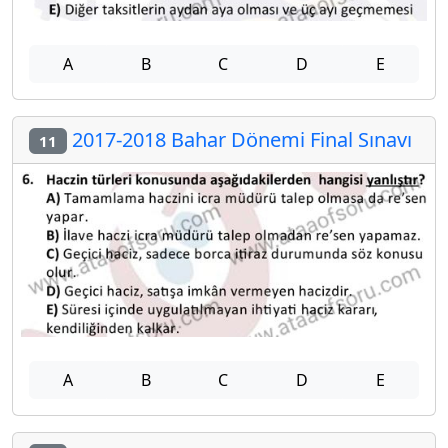
A
B
C
D
E
2017-2018 Bahar Dönemi Final Sınavı
11
A
B
C
D
E