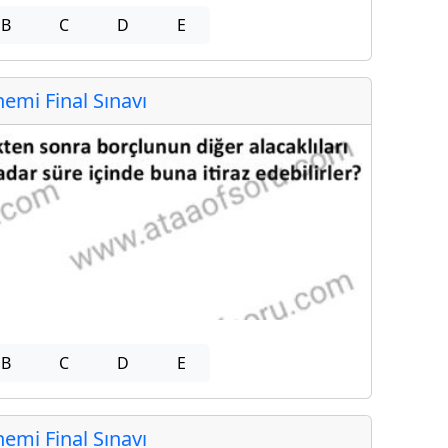
B
C
D
E
mi Final Sınavı
B
C
D
E
mi Final Sınavı