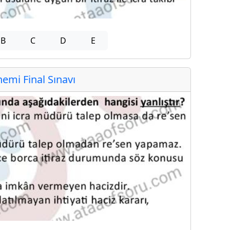
B
C
D
E
mi Final Sınavı