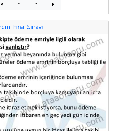
B
C
D
E
mi Final Sınavı