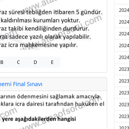
2024
2024
2024
2024
2024
B
C
D
E
202
202
mi Final Sınavı
202
2023
2023
2023