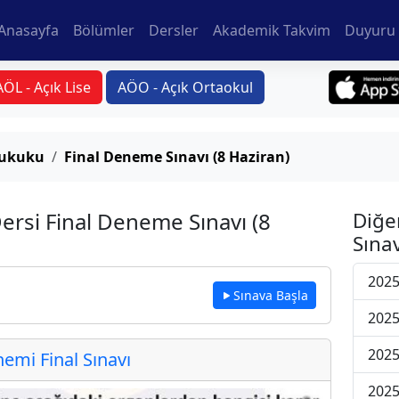
Anasayfa
Bölümler
Dersler
Akademik Takvim
Duyuru 
AÖL - Açık Lise
AÖO - Açık Ortaokul
 Hukuku
Final Deneme Sınavı (8 Haziran)
Dersi Final Deneme Sınavı (8
Diğe
Sınav
2025
Sınava Başla
2025
2025
mi Final Sınavı
2025