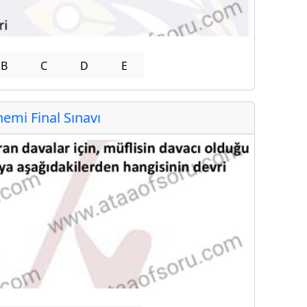
B
C
D
E
mi Final Sınavı