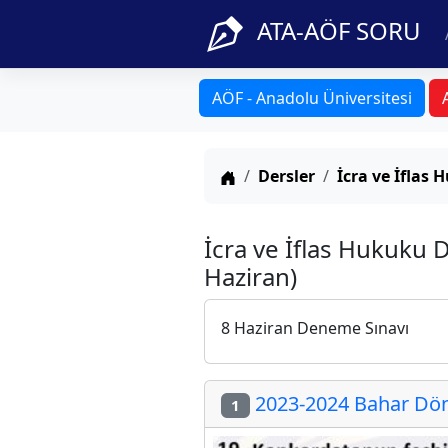
ATA-AÖF SORU
AÖF - Anadolu Üniversitesi
Anasayfa
Dersler
İcra ve İflas
İcra ve İflas Hukuku 
Haziran)
8 Haziran Deneme Sınavı
2023-2024 Bahar Döne
1