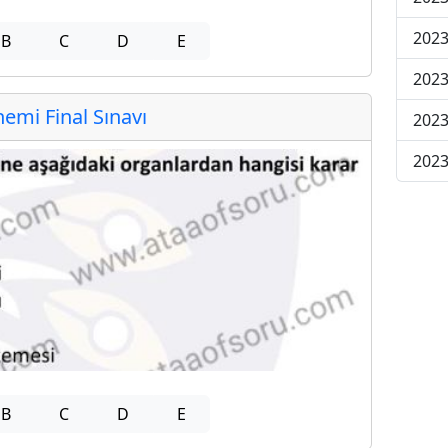
2023
B
C
D
E
2023
mi Final Sınavı
2023
2023
B
C
D
E