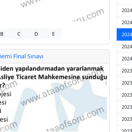
2024
2024
B
C
D
E
2024
2024
mi Final Sınavı
2024
202
202
202
2023
2023
2023