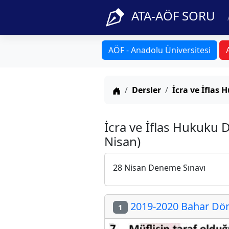
ATA-AÖF SORU
AÖF - Anadolu Üniversitesi
Anasayfa
Dersler
İcra ve İflas
İcra ve İflas Hukuku 
Nisan)
28 Nisan Deneme Sınavı
2019-2020 Bahar Döne
1