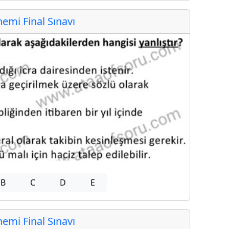
mi Final Sınavı
B
C
D
E
mi Final Sınavı