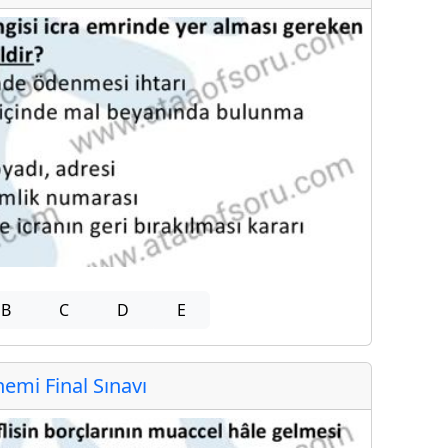
B
C
D
E
mi Final Sınavı