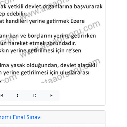
B
C
D
E
mi Final Sınavı