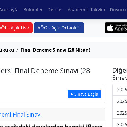
Anasayfa
Bölümler
Dersler
Akademik Takvim
Duyuru 
AÖL - Açık Lise
AÖO - Açık Ortaokul
 Hukuku
Final Deneme Sınavı (28 Nisan)
Dersi Final Deneme Sınavı (28
Diğe
Sınav
2025
Sınava Başla
2025
2025
mi Final Sınavı
2025