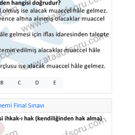
B
C
D
E
mi Final Sınavı