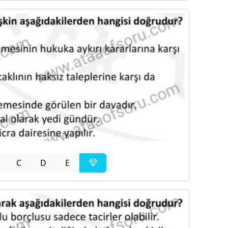
C
D
E