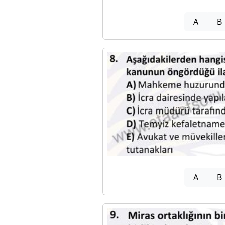
A
B
A
B