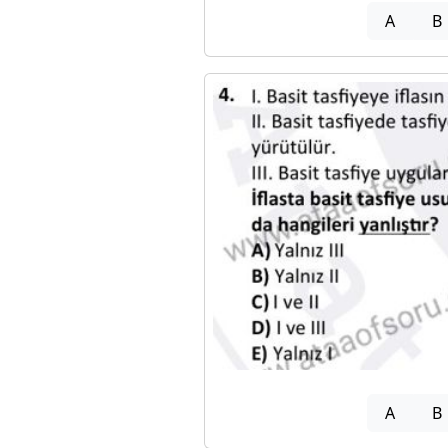
A
B
A
B