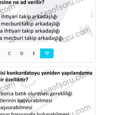
C
D
E