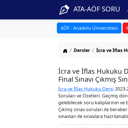
ATA-AÖF SORU
AÖF - Anadolu Üniversitesi
Anasayfa
Dersler
İcra ve İflas
İcra ve İflas Hukuku
Final Sınavı Çıkmış Sı
İcra ve İflas Hukuku Dersi
2023-2
Soruları ve Özetleri. Geçmiş dön
gelebilecek soru kalıplarının ve
Çıkmış sınav soruları ile berabe
sınavları ile sınavlara hazrılanabi