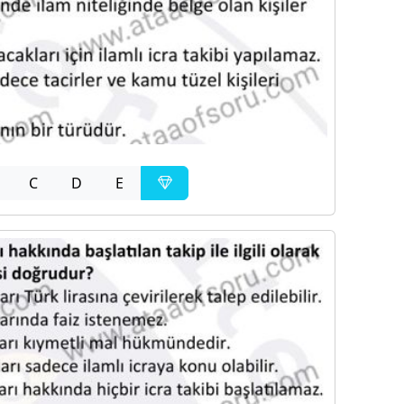
C
D
E