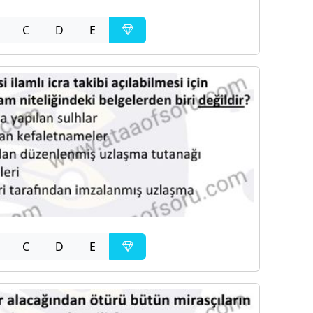
C
D
E
C
D
E