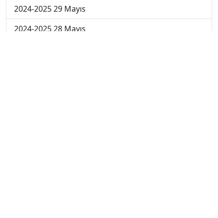
2024-2025 29 Mayıs
2024-2025 28 Mayıs
2024-2025 27 Mayıs
2024-2025 26 Mayıs
2024-2025 19 Mayıs
2024-2025 12 Mayıs
2024-2025 5 Mayıs
2024-2025 28 Nisan
2024-2025 21 Nisan
2024-2025 14 Nisan
2023-2024 Cuma