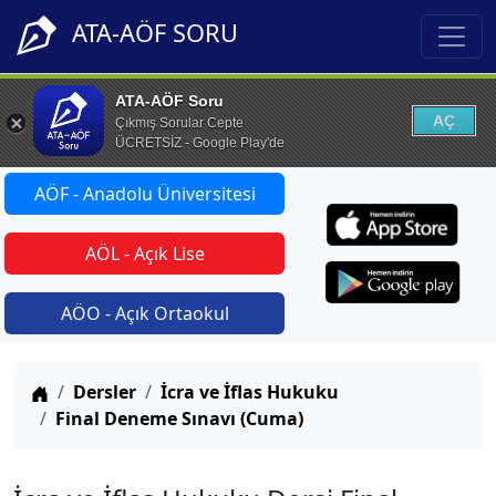
ATA-AÖF SORU
ATA-AÖF Soru
AÇ
Çıkmış Sorular Cepte
ÜCRETSİZ - Google Play'de
AÖF - Anadolu Üniversitesi
AÖL - Açık Lise
AÖO - Açık Ortaokul
Anasayfa
Dersler
İcra ve İflas Hukuku
Final Deneme Sınavı (Cuma)