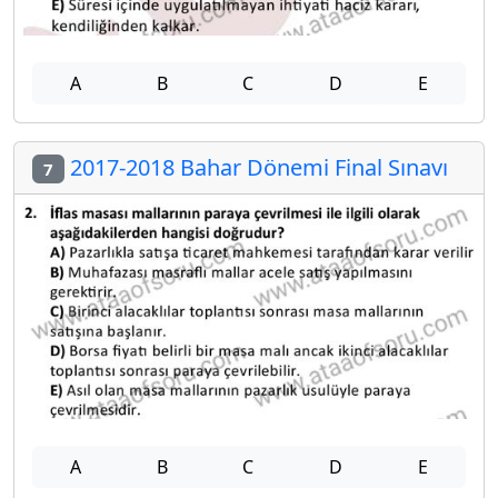
A
B
C
D
E
2017-2018 Bahar Dönemi Final Sınavı
7
A
B
C
D
E