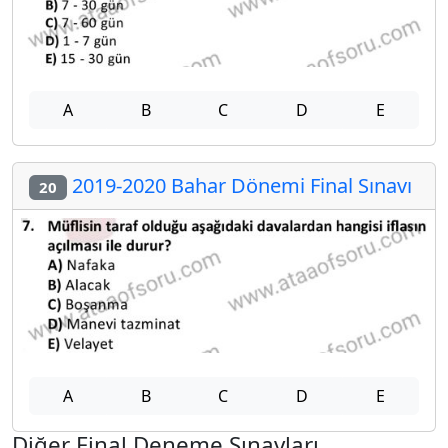
A
B
C
D
E
2019-2020 Bahar Dönemi Final Sınavı
20
A
B
C
D
E
Diğer Final Deneme Sınavları