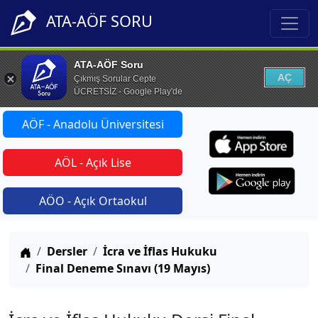
ATA-AÖF SORU
ATA-AÖF Soru
AÇ
Çıkmış Sorular Cepte
ÜCRETSİZ - Google Play'de
AÖF - Anadolu Üniversitesi
AÖL - Açık Lise
AÖO - Açık Ortaokul
Anasayfa
Dersler
İcra ve İflas Hukuku
Final Deneme Sınavı (19 Mayıs)