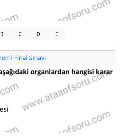
B
C
D
E
mi Final Sınavı