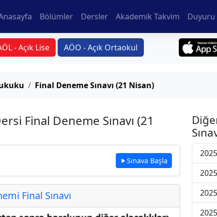
Anasayfa
Bölümler
Dersler
Akademik Takvim
Duyuru 
AÖL - Açık Lise
AÖO - Açık Ortaokul
 Hukuku
Final Deneme Sınavı (21 Nisan)
Dersi Final Deneme Sınavı (21
Diğe
Sınav
2025
Sınava Başla
2025
2025
mi Final Sınavı
2025