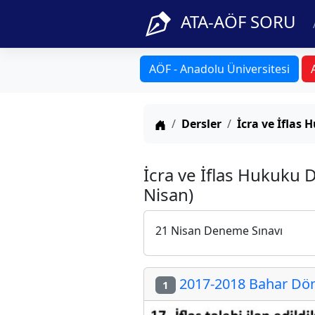
ATA-AÖF SORU
AÖF - Anadolu Üniversitesi
Anasayfa
Dersler
İcra ve İflas
İcra ve İflas Hukuku 
Nisan)
21 Nisan Deneme Sınavı
2017-2018 Bahar Döne
1