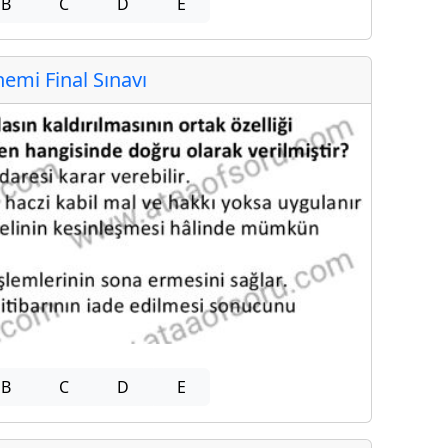
B
C
D
E
mi Final Sınavı
B
C
D
E