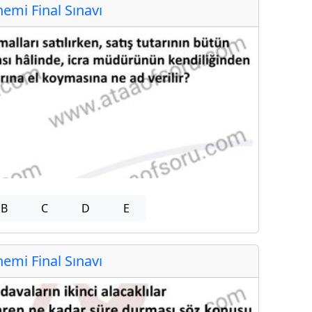
mi Final Sınavı
B
C
D
E
mi Final Sınavı