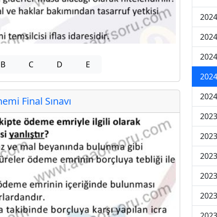
2024
2024
2024
B
C
D
E
2024
2024
mi Final Sınavı
202
202
202
2023
2023
2023