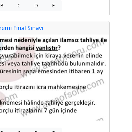
B
C
D
E
mi Final Sınavı