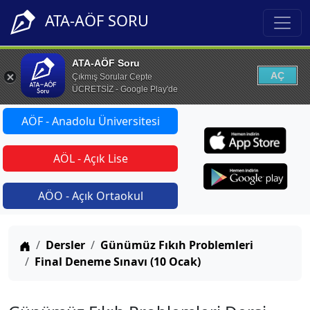
ATA-AÖF SORU
ATA-AÖF Soru
AÇ
Çıkmış Sorular Cepte
ÜCRETSİZ - Google Play'de
AÖF - Anadolu Üniversitesi
AÖL - Açık Lise
AÖO - Açık Ortaokul
Anasayfa
Dersler
Günümüz Fıkıh Problemleri
Final Deneme Sınavı (10 Ocak)