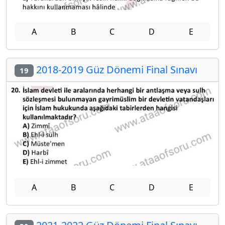
A
B
C
D
E
2018-2019 Güz Dönemi Final Sınavı
19
A
B
C
D
E