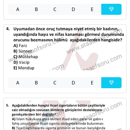
A
B
C
D
E
A
B
C
D
E