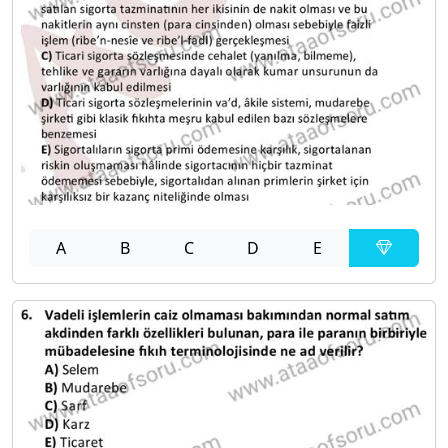
A
B
C
D
E