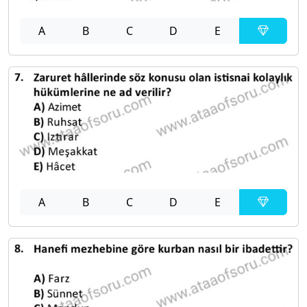
A
B
C
D
E
A
B
C
D
E