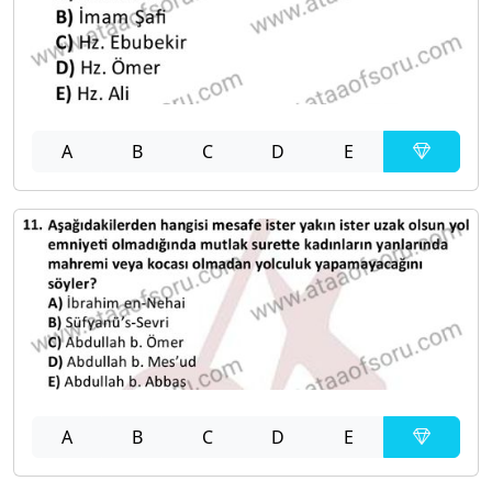
A
B
C
D
E
A
B
C
D
E