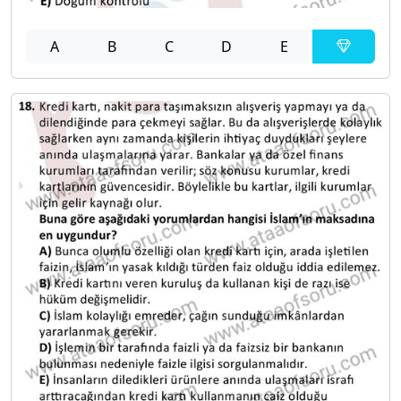
A
B
C
D
E