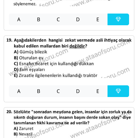
A
B
C
D
E
A
B
C
D
E