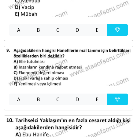
A
B
C
D
E
A
B
C
D
E