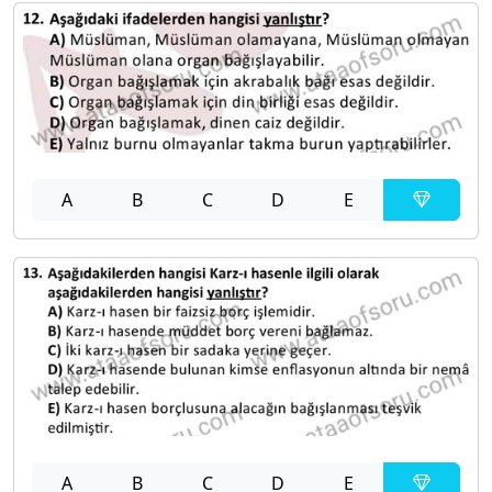
A
B
C
D
E
A
B
C
D
E