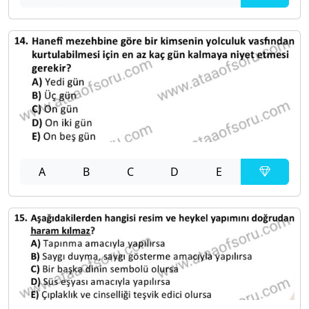
A
B
C
D
E