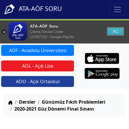
ATA-AÖF SORU
ATA-AÖF Soru
AÇ
Çıkmış Sorular Cepte
ÜCRETSİZ - Google Play'de
AÖF - Anadolu Üniversitesi
AÖL - Açık Lise
AÖO - Açık Ortaokul
Anasayfa
Dersler
Günümüz Fıkıh Problemleri
2020-2021 Güz Dönemi Final Sınavı