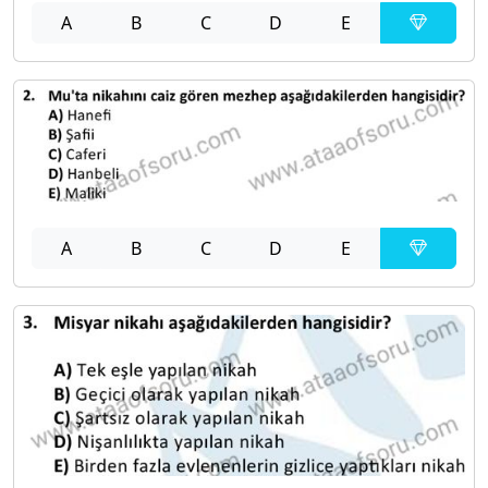
A
B
C
D
E
A
B
C
D
E