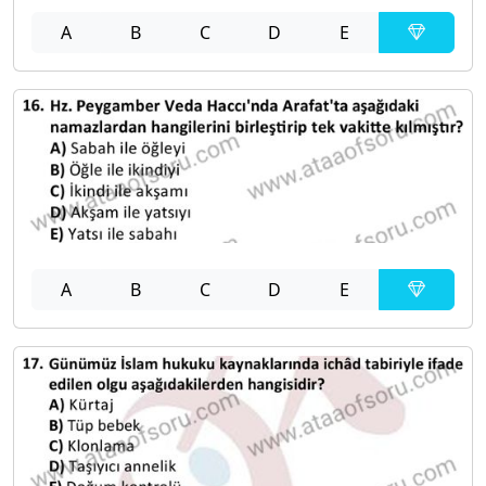
A
B
C
D
E
A
B
C
D
E