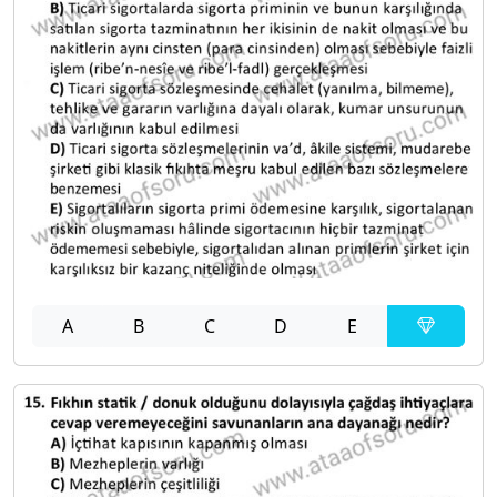
A
B
C
D
E