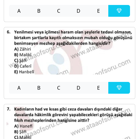
A
B
C
D
E
A
B
C
D
E