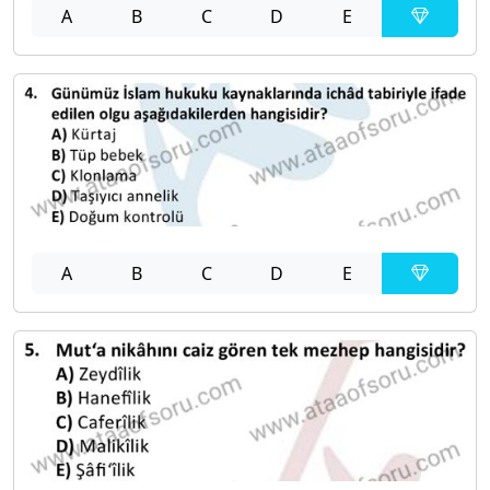
A
B
C
D
E
A
B
C
D
E