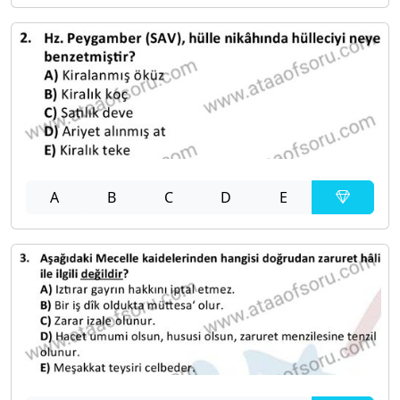
A
B
C
D
E