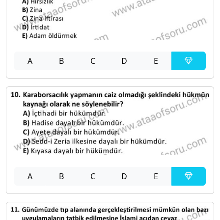
A
B
C
D
E
A
B
C
D
E