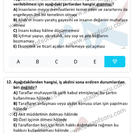
A
B
C
D
E