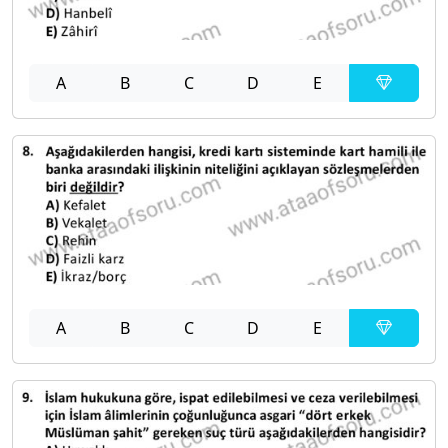
A
B
C
D
E
A
B
C
D
E