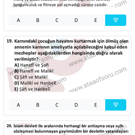
A
B
C
D
E
A
B
C
D
E