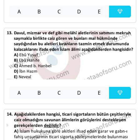
A
B
C
D
E
A
B
C
D
E