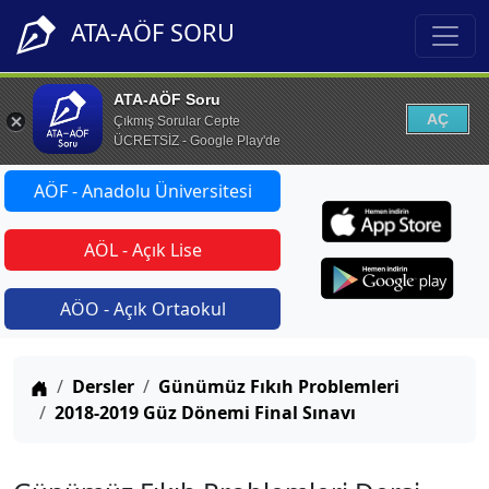
ATA-AÖF SORU
ATA-AÖF Soru
AÇ
Çıkmış Sorular Cepte
ÜCRETSİZ - Google Play'de
AÖF - Anadolu Üniversitesi
AÖL - Açık Lise
AÖO - Açık Ortaokul
Anasayfa
Dersler
Günümüz Fıkıh Problemleri
2018-2019 Güz Dönemi Final Sınavı