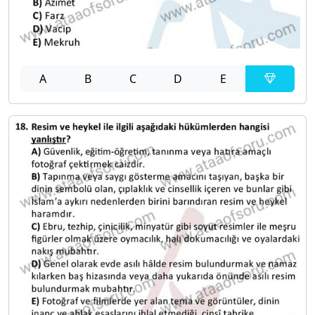
A
B
C
D
E