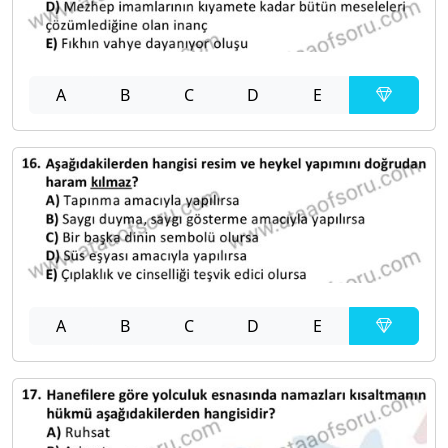
A
B
C
D
E
A
B
C
D
E