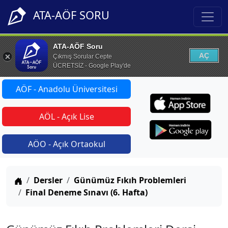
ATA-AÖF SORU
ATA-AÖF Soru
AÇ
Çıkmış Sorular Cepte
ÜCRETSİZ - Google Play'de
AÖF - Anadolu Üniversitesi
AÖL - Açık Lise
AÖO - Açık Ortaokul
Anasayfa
Dersler
Günümüz Fıkıh Problemleri
Final Deneme Sınavı (6. Hafta)