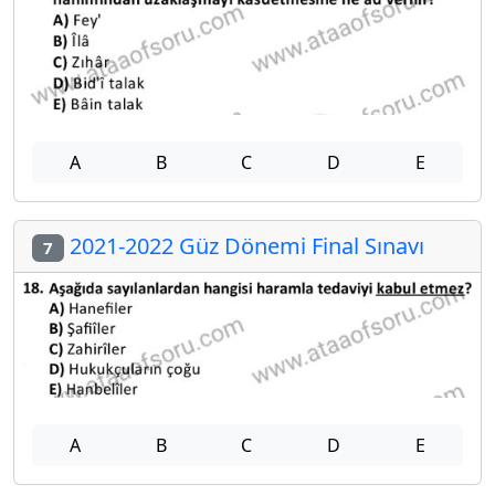
A
B
C
D
E
2021-2022 Güz Dönemi Final Sınavı
7
A
B
C
D
E