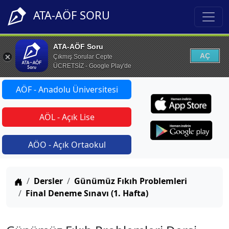
ATA-AÖF SORU
ATA-AÖF Soru
AÇ
Çıkmış Sorular Cepte
ÜCRETSİZ - Google Play'de
AÖF - Anadolu Üniversitesi
AÖL - Açık Lise
AÖO - Açık Ortaokul
Anasayfa
Dersler
Günümüz Fıkıh Problemleri
Final Deneme Sınavı (1. Hafta)