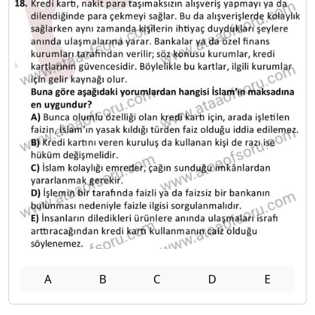
A
B
C
D
E