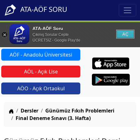
ATA-AÖF SORU
ATA-AÖF Soru
AÇ
Çıkmış Sorular Cepte
ÜCRETSİZ - Google Play'de
AÖF - Anadolu Üniversitesi
AÖL - Açık Lise
AÖO - Açık Ortaokul
Anasayfa
Dersler
Günümüz Fıkıh Problemleri
Final Deneme Sınavı (3. Hafta)