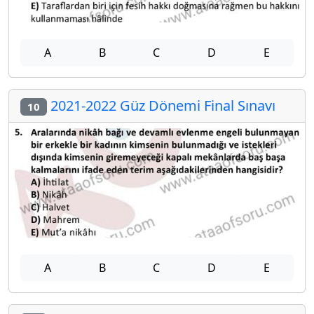
A
B
C
D
E
2021-2022 Güz Dönemi Final Sınavı
10
A
B
C
D
E