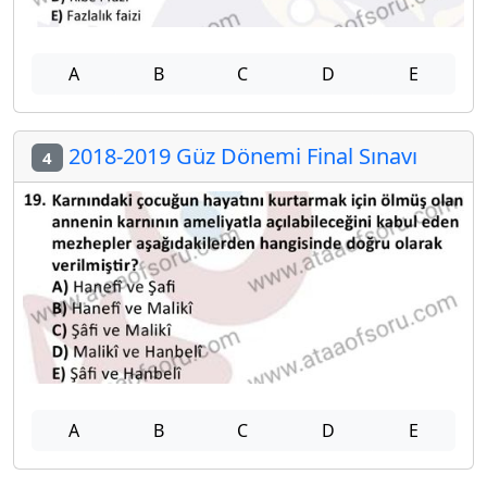
A
B
C
D
E
2018-2019 Güz Dönemi Final Sınavı
4
A
B
C
D
E