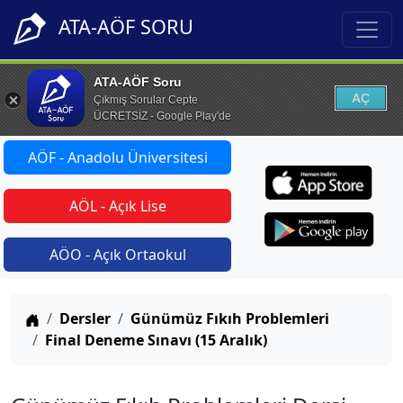
ATA-AÖF SORU
ATA-AÖF Soru
AÇ
Çıkmış Sorular Cepte
ÜCRETSİZ - Google Play'de
AÖF - Anadolu Üniversitesi
AÖL - Açık Lise
AÖO - Açık Ortaokul
Anasayfa
Dersler
Günümüz Fıkıh Problemleri
Final Deneme Sınavı (15 Aralık)