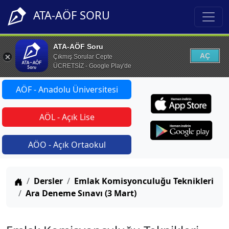
ATA-AÖF SORU
ATA-AÖF Soru
AÇ
Çıkmış Sorular Cepte
ÜCRETSİZ - Google Play'de
AÖF - Anadolu Üniversitesi
AÖL - Açık Lise
AÖO - Açık Ortaokul
Anasayfa
Dersler
Emlak Komisyonculuğu Teknikleri
Ara Deneme Sınavı (3 Mart)