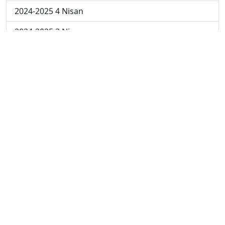
2024-2025 4 Nisan
2024-2025 3 Nisan
2024-2025 2 Nisan
2024-2025 24 Mart
2024-2025 17 Mart
2024-2025 10 Mart
2024-2025 3 Mart
2023-2024 8. Hafta
2023-2024 7. Hafta
2023-2024 6. Hafta
2023-2024 5. Hafta