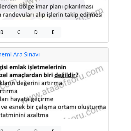
B
C
D
E
emi Ara Sınavı