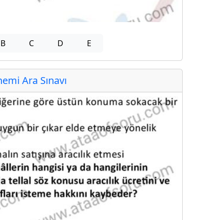
B
C
D
E
emi Ara Sınavı