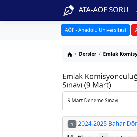
ATA-AÖF SORU
AÖF - Anadolu Üniversitesi
Anasayfa
Dersler
Emlak Komisy
Emlak Komisyonculuğ
Sınavı (9 Mart)
9 Mart Deneme Sınavı
2024-2025 Bahar Dön
1