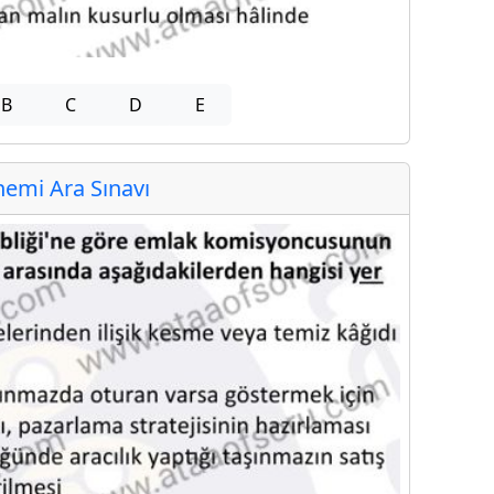
B
C
D
E
emi Ara Sınavı