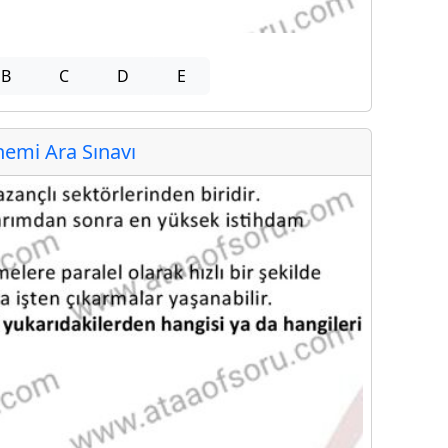
B
C
D
E
emi Ara Sınavı