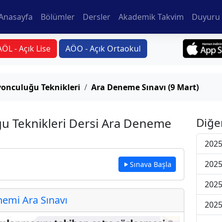
Anasayfa
Bölümler
Dersler
Akademik Takvim
Duyuru 
AÖL - Açık Lise
AÖO - Açık Ortaokul
onculuğu Teknikleri
Ara Deneme Sınavı (9 Mart)
u Teknikleri Dersi Ara Deneme
Diğe
2025
2025
Sınava Başla
2025
emi Ara Sınavı
2025