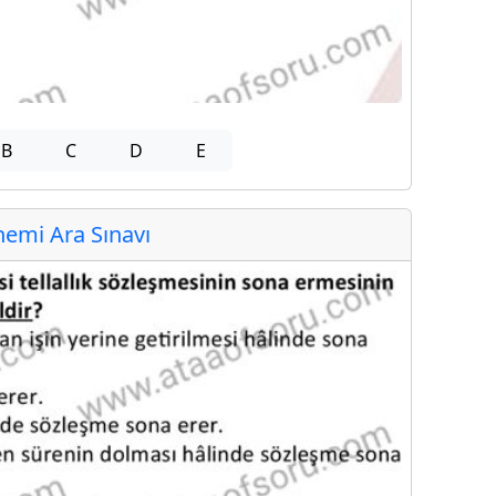
B
C
D
E
emi Ara Sınavı