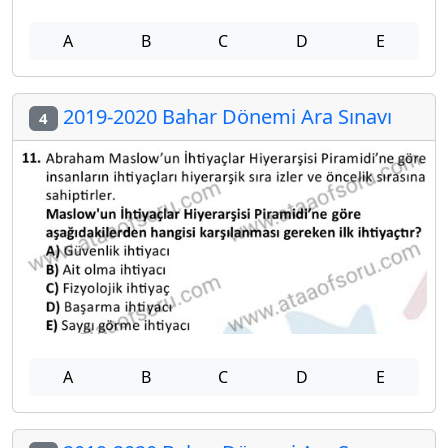
A
B
C
D
E
2019-2020 Bahar Dönemi Ara Sınavı
4
A
B
C
D
E