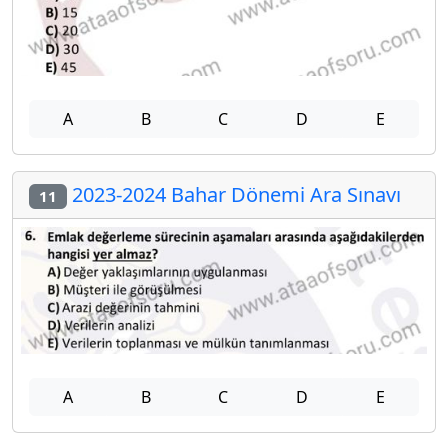
A
B
C
D
E
2023-2024 Bahar Dönemi Ara Sınavı
11
A
B
C
D
E