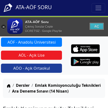
ATA-AÖF SORU
ATA-AÖF Soru
AÇ
Çıkmış Sorular Cepte
ÜCRETSİZ - Google Play'de
AÖF - Anadolu Üniversitesi
AÖL - Açık Lise
AÖO - Açık Ortaokul
Anasayfa
Dersler
Emlak Komisyonculuğu Teknikleri
Ara Deneme Sınavı (14 Nisan)