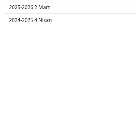
2025-2026 2 Mart
2024-2025 4 Nisan
2024-2025 3 Nisan
2024-2025 2 Nisan
2024-2025 24 Mart
2024-2025 17 Mart
2024-2025 10 Mart
2024-2025 3 Mart
2023-2024 8. Hafta
2023-2024 7. Hafta
2023-2024 6. Hafta