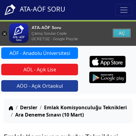
ATA-AÖF SORU
ATA-AÖF Soru
AÇ
Çıkmış Sorular Cepte
ÜCRETSİZ - Google Play'de
AÖF - Anadolu Üniversitesi
AÖL - Açık Lise
AÖO - Açık Ortaokul
Anasayfa
Dersler
Emlak Komisyonculuğu Teknikleri
Ara Deneme Sınavı (10 Mart)