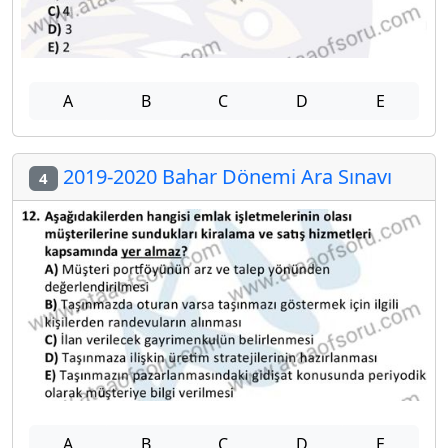
A
B
C
D
E
2019-2020 Bahar Dönemi Ara Sınavı
4
A
B
C
D
E