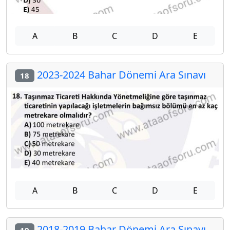
A
B
C
D
E
2023-2024 Bahar Dönemi Ara Sınavı
18
A
B
C
D
E
2018-2019 Bahar Dönemi Ara Sınavı
19