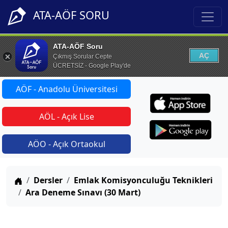
ATA-AÖF SORU
ATA-AÖF Soru
AÇ
Çıkmış Sorular Cepte
ÜCRETSİZ - Google Play'de
AÖF - Anadolu Üniversitesi
AÖL - Açık Lise
AÖO - Açık Ortaokul
Anasayfa
Dersler
Emlak Komisyonculuğu Teknikleri
Ara Deneme Sınavı (30 Mart)