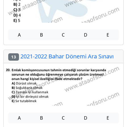
A
B
C
D
E
2021-2022 Bahar Dönemi Ara Sınavı
13
A
B
C
D
E