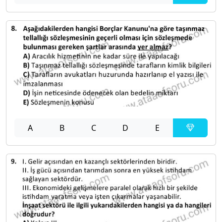
A
B
C
D
E