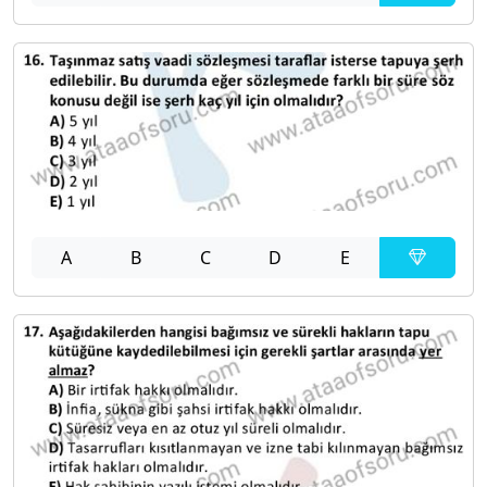
A
B
C
D
E