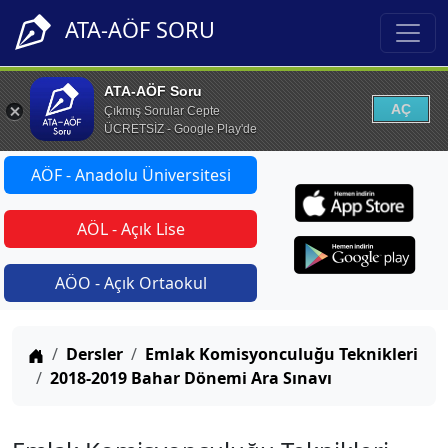
ATA-AÖF SORU
ATA-AÖF Soru
AÇ
Çıkmış Sorular Cepte
ÜCRETSİZ - Google Play'de
AÖF - Anadolu Üniversitesi
AÖL - Açık Lise
AÖO - Açık Ortaokul
Anasayfa
Dersler
Emlak Komisyonculuğu Teknikleri
2018-2019 Bahar Dönemi Ara Sınavı