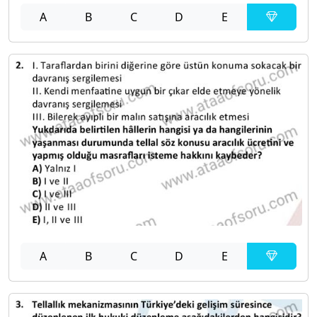
A
B
C
D
E
A
B
C
D
E