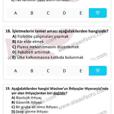
A
B
C
D
E
A
B
C
D
E