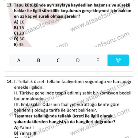
A
B
C
D
E