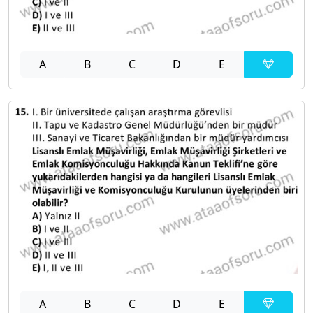
A
B
C
D
E
A
B
C
D
E