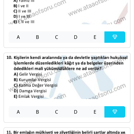
A
B
C
D
E
A
B
C
D
E