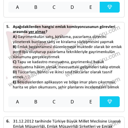
A
B
C
D
E
A
B
C
D
E