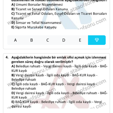
A
B
C
D
E