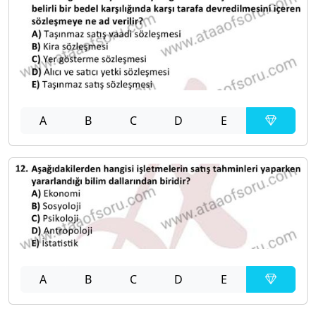
A
B
C
D
E
A
B
C
D
E