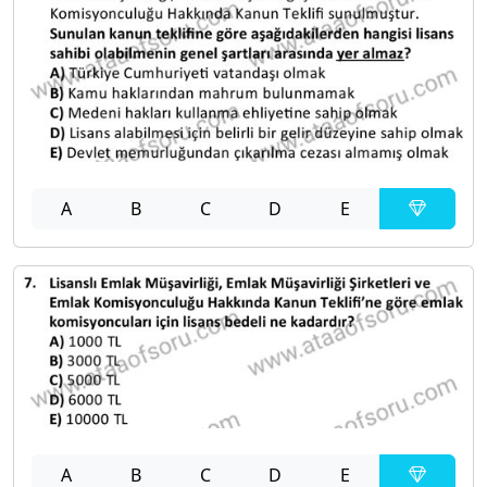
A
B
C
D
E
A
B
C
D
E