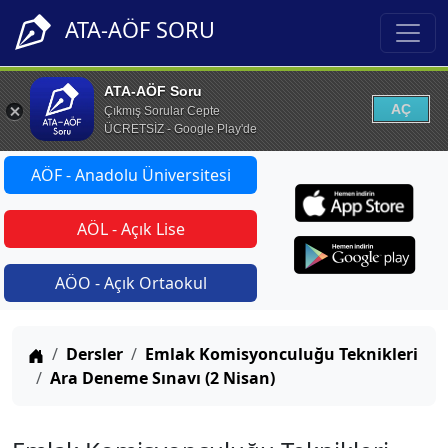
ATA-AÖF SORU
ATA-AÖF Soru
AÇ
Çıkmış Sorular Cepte
ÜCRETSİZ - Google Play'de
AÖF - Anadolu Üniversitesi
AÖL - Açık Lise
AÖO - Açık Ortaokul
Anasayfa
Dersler
Emlak Komisyonculuğu Teknikleri
Ara Deneme Sınavı (2 Nisan)