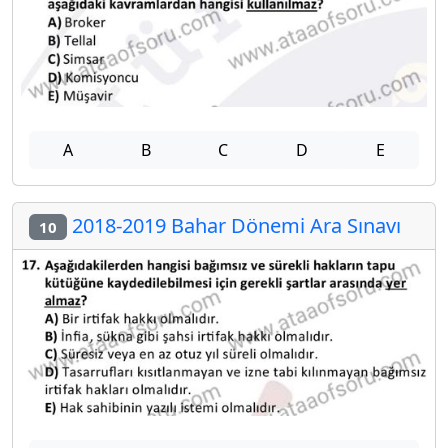
A
B
C
D
E
2018-2019 Bahar Dönemi Ara Sınavı
10