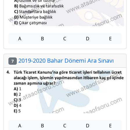
A
B
C
D
E
2019-2020 Bahar Dönemi Ara Sınavı
7
A
B
C
D
E