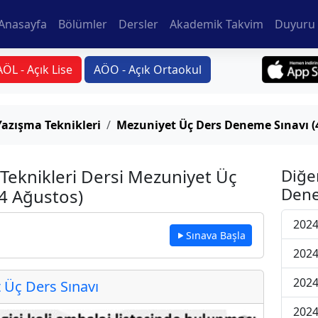
Anasayfa
Bölümler
Dersler
Akademik Takvim
Duyuru 
AÖL - Açık Lise
AÖO - Açık Ortaokul
Yazışma Teknikleri
Mezuniyet Üç Ders Deneme Sınavı (
 Teknikleri Dersi Mezuniyet Üç
Diğe
Dene
4 Ağustos)
2024
Sınava Başla
2024
2024
Üç Ders Sınavı
2024