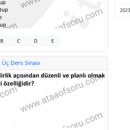
2023
B
C
D
E
Üç Ders Sınavı