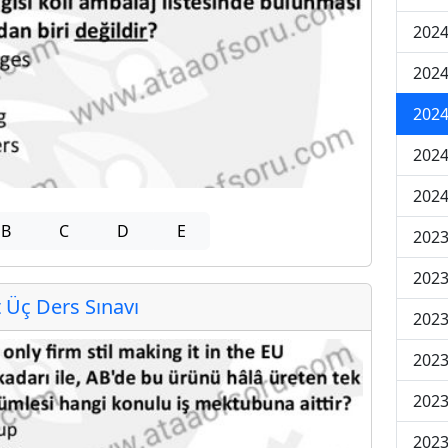
2024
2024
2024
202
202
B
C
D
E
2023
2023
Üç Ders Sınavı
2023
2023
2023
2023