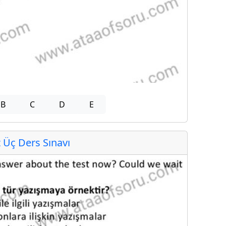
B
C
D
E
Üç Ders Sınavı