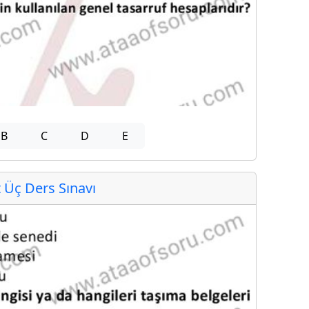
B
C
D
E
Üç Ders Sınavı