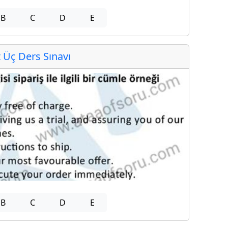
B
C
D
E
Üç Ders Sınavı
B
C
D
E