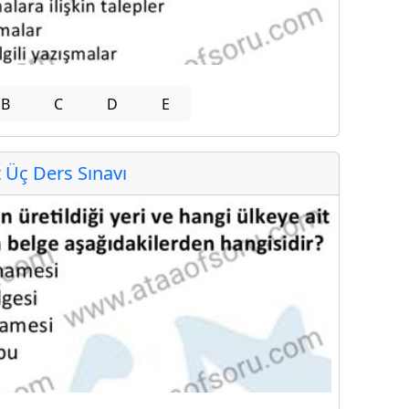
B
C
D
E
Üç Ders Sınavı