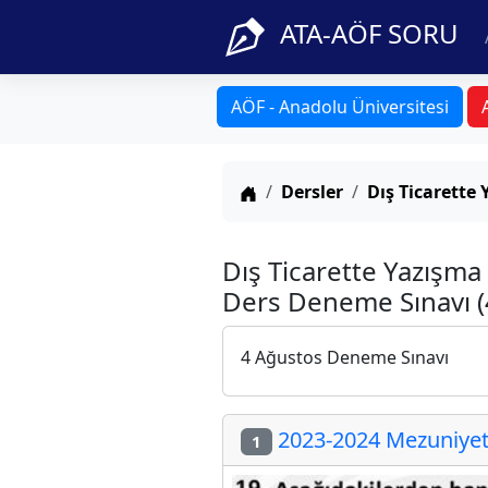
ATA-AÖF SORU
AÖF - Anadolu Üniversitesi
Anasayfa
Dersler
Dış Ticarette 
Dış Ticarette Yazışma
Ders Deneme Sınavı (
4 Ağustos Deneme Sınavı
2023-2024 Mezuniyet 
1