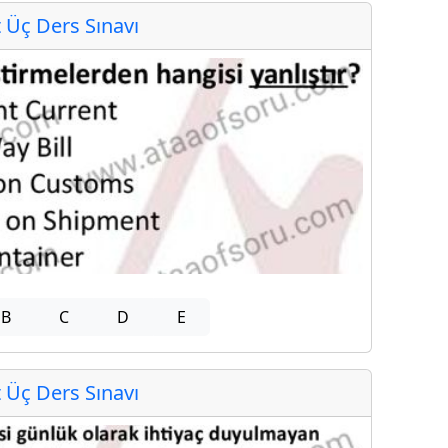
Üç Ders Sınavı
B
C
D
E
Üç Ders Sınavı