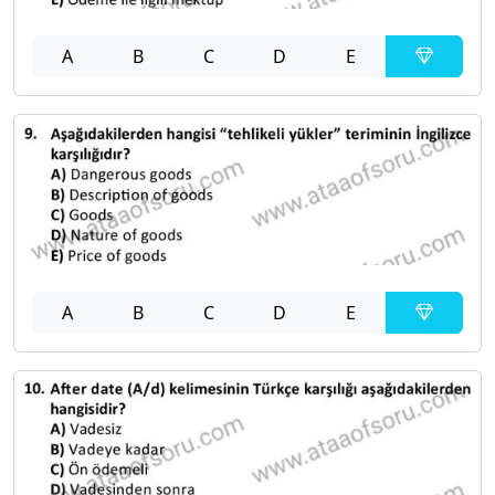
A
B
C
D
E
A
B
C
D
E