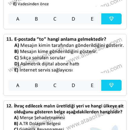
A
B
C
D
E
A
B
C
D
E