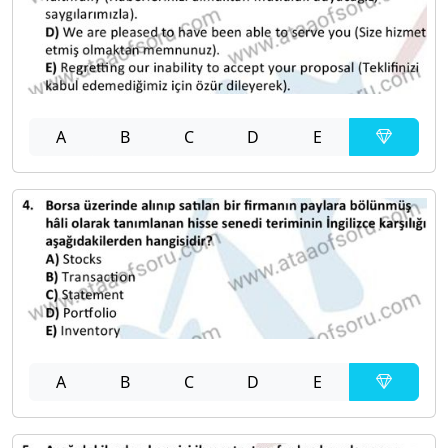
A
B
C
D
E
A
B
C
D
E