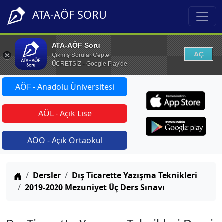
ATA-AÖF SORU
ATA-AÖF Soru
AÇ
Çıkmış Sorular Cepte
ÜCRETSİZ - Google Play'de
AÖF - Anadolu Üniversitesi
AÖL - Açık Lise
AÖO - Açık Ortaokul
Anasayfa
Dersler
Dış Ticarette Yazışma Teknikleri
2019-2020 Mezuniyet Üç Ders Sınavı