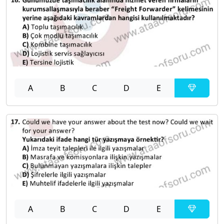
A
B
C
D
E
A
B
C
D
E