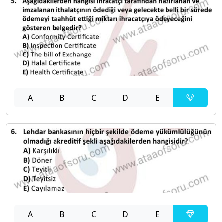
A
B
C
D
E
A
B
C
D
E