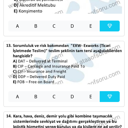
A
B
C
D
E
A
B
C
D
E