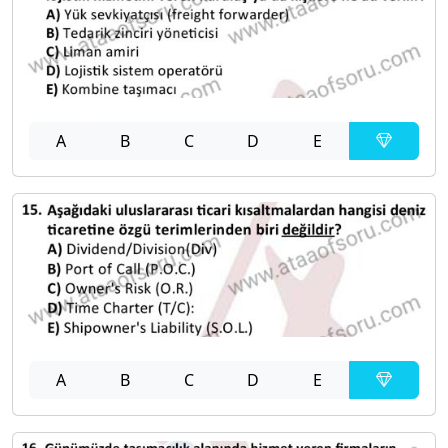
A
B
C
D
E
A
B
C
D
E