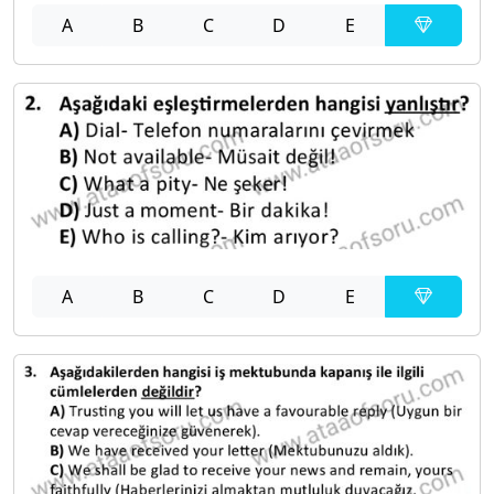
A
B
C
D
E
A
B
C
D
E