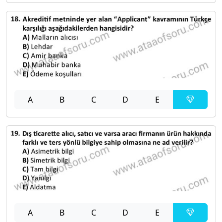
A
B
C
D
E
A
B
C
D
E