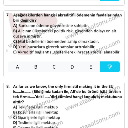
A
B
C
D
E