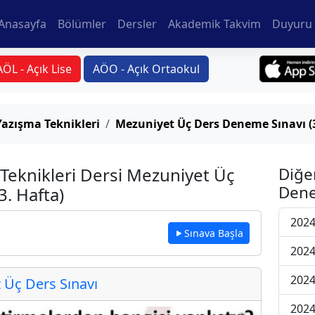
Anasayfa
Bölümler
Dersler
Akademik Takvim
Duyuru 
AÖL - Açık Lise
AÖO - Açık Ortaokul
Yazışma Teknikleri
Mezuniyet Üç Ders Deneme Sınavı (3
 Teknikleri Dersi Mezuniyet Üç
Diğe
Dene
. Hafta)
2024
Sınava Başla
2024
2024
Üç Ders Sınavı
2024