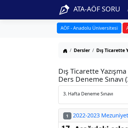
ATA-AÖF SORU
AÖF - Anadolu Üniversitesi
Anasayfa
Dersler
Dış Ticarette 
Dış Ticarette Yazışma
Ders Deneme Sınavı (3
3. Hafta Deneme Sınavı
2022-2023 Mezuniyet 
1