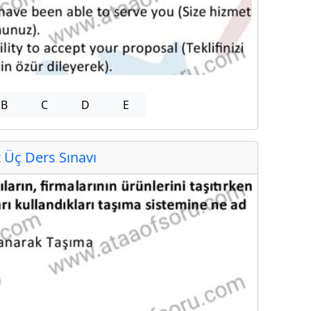
B
C
D
E
Üç Ders Sınavı