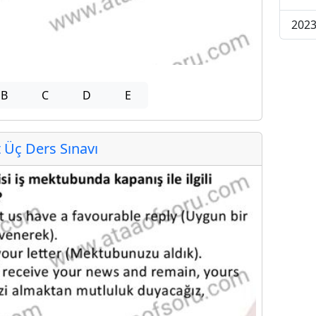
2023
B
C
D
E
Üç Ders Sınavı