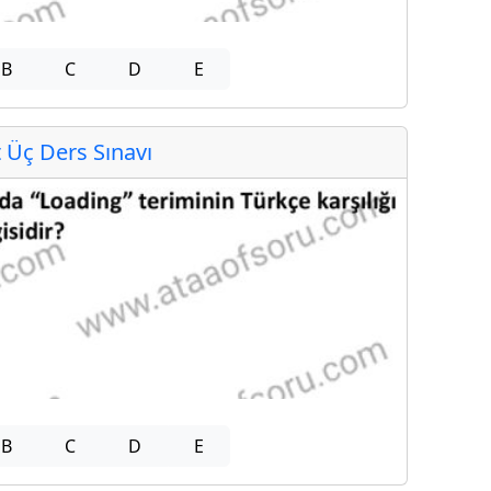
B
C
D
E
Üç Ders Sınavı
B
C
D
E