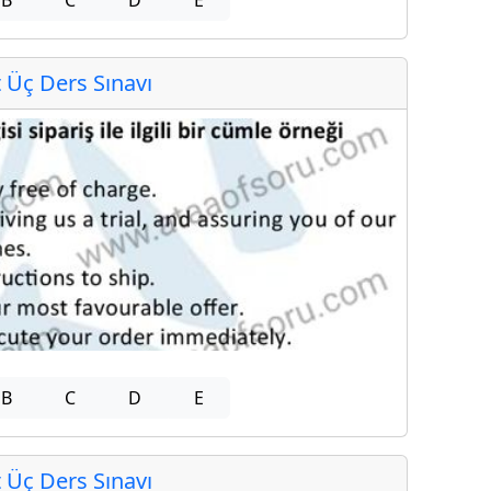
Üç Ders Sınavı
B
C
D
E
Üç Ders Sınavı