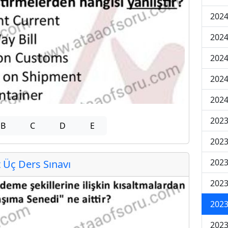
2024
2024
2024
202
202
2023
B
C
D
E
2023
2023
Üç Ders Sınavı
2023
2023
2023