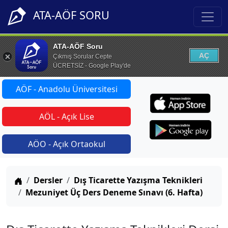
ATA-AÖF SORU
ATA-AÖF Soru
AÇ
Çıkmış Sorular Cepte
ÜCRETSİZ - Google Play'de
AÖF - Anadolu Üniversitesi
AÖL - Açık Lise
AÖO - Açık Ortaokul
Anasayfa
Dersler
Dış Ticarette Yazışma Teknikleri
Mezuniyet Üç Ders Deneme Sınavı (6. Hafta)