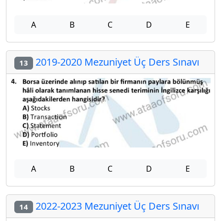
A
B
C
D
E
2019-2020 Mezuniyet Üç Ders Sınavı
13
A
B
C
D
E
2022-2023 Mezuniyet Üç Ders Sınavı
14