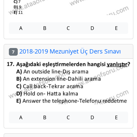
A
B
C
D
E
2018-2019 Mezuniyet Üç Ders Sınavı
7
A
B
C
D
E