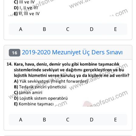
A
B
C
D
E
2019-2020 Mezuniyet Üç Ders Sınavı
16
A
B
C
D
E