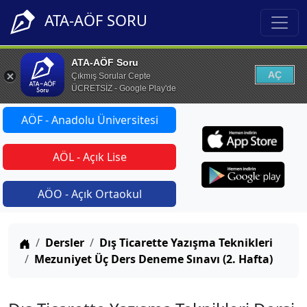
ATA-AÖF SORU
ATA-AÖF Soru
AÇ
Çıkmış Sorular Cepte
ÜCRETSİZ - Google Play'de
AÖF - Anadolu Üniversitesi
AÖL - Açık Lise
AÖO - Açık Ortaokul
Anasayfa
Dersler
Dış Ticarette Yazışma Teknikleri
Mezuniyet Üç Ders Deneme Sınavı (2. Hafta)