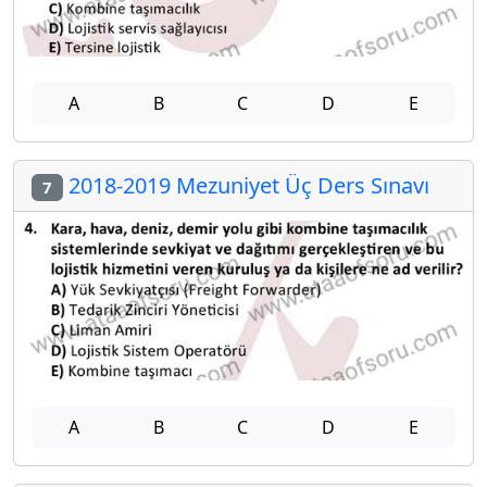
A
B
C
D
E
2018-2019 Mezuniyet Üç Ders Sınavı
7
A
B
C
D
E