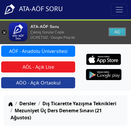
ATA-AÖF SORU
ATA-AÖF Soru
AÇ
Çıkmış Sorular Cepte
ÜCRETSİZ - Google Play'de
AÖF - Anadolu Üniversitesi
AÖL - Açık Lise
AÖO - Açık Ortaokul
Anasayfa
Dersler
Dış Ticarette Yazışma Teknikleri
Mezuniyet Üç Ders Deneme Sınavı (21
Ağustos)