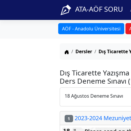
ATA-AÖF SORU
AÖF - Anadolu Üniversitesi
Anasayfa
Dersler
Dış Ticarette 
Dış Ticarette Yazışma
Ders Deneme Sınavı (
18 Ağustos Deneme Sınavı
2023-2024 Mezuniyet 
1