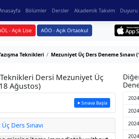
Anasayfa
Bölümler
Dersler
Akademik Takvim
Duyuru 
AÖL - Açık Lise
AÖO - Açık Ortaokul
Yazışma Teknikleri
Mezuniyet Üç Ders Deneme Sınavı (
 Teknikleri Dersi Mezuniyet Üç
Diğe
Dene
18 Ağustos)
2024
Sınava Başla
2024
2024
Üç Ders Sınavı
2024