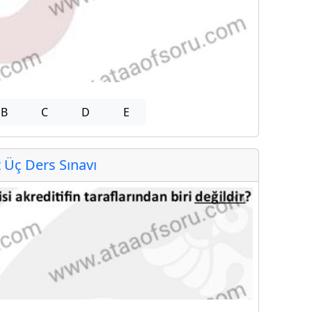
B
C
D
E
Üç Ders Sınavı