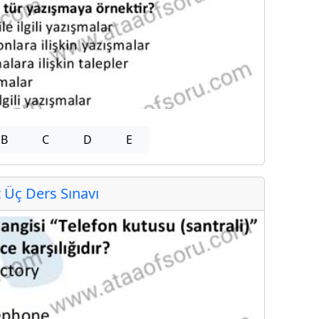
B
C
D
E
Üç Ders Sınavı