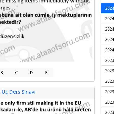
2024
2024
2024
202
202
2023
2023
B
C
D
E
2023
Üç Ders Sınavı
2023
2023
2023