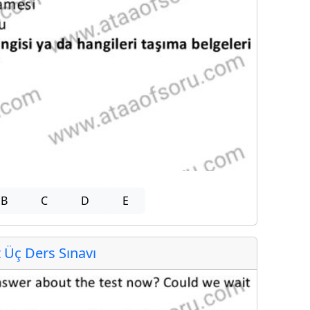
B
C
D
E
Üç Ders Sınavı