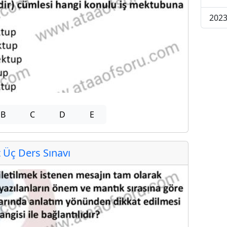
2023
B
C
D
E
Üç Ders Sınavı