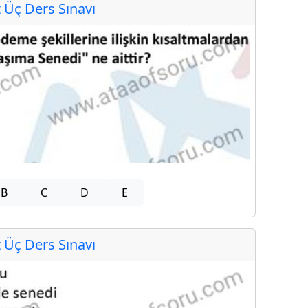
Üç Ders Sınavı
B
C
D
E
Üç Ders Sınavı