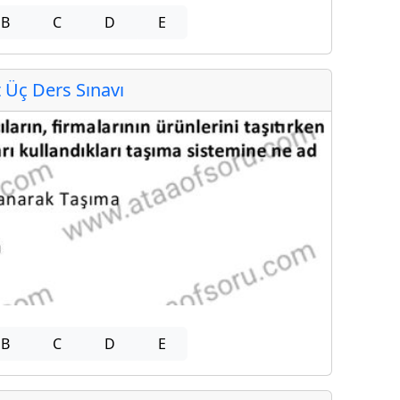
B
C
D
E
Üç Ders Sınavı
B
C
D
E