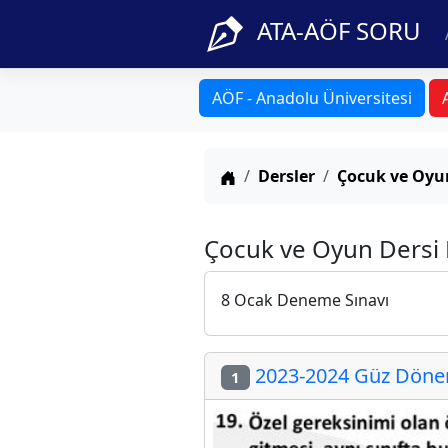
ATA-AÖF SORU
AÖF - Anadolu Üniversitesi
Anasayfa
Dersler
Çocuk ve Oyu
Çocuk ve Oyun Dersi 
8 Ocak Deneme Sınavı
2023-2024 Güz Dönemi
1