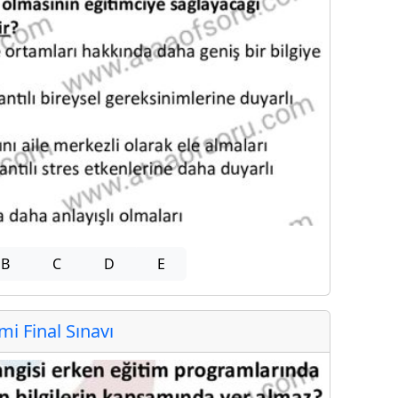
B
C
D
E
 Final Sınavı