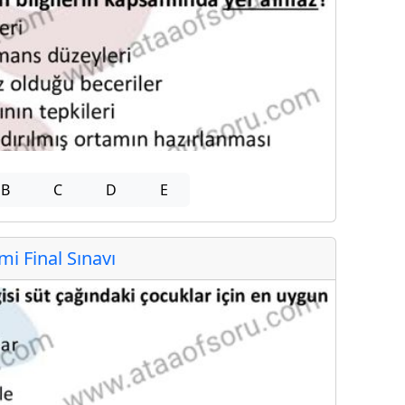
B
C
D
E
 Final Sınavı