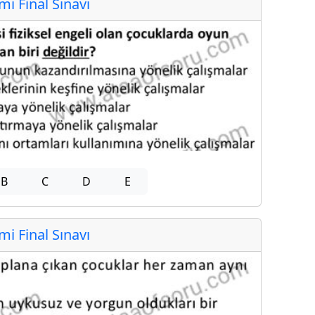
 Final Sınavı
B
C
D
E
 Final Sınavı