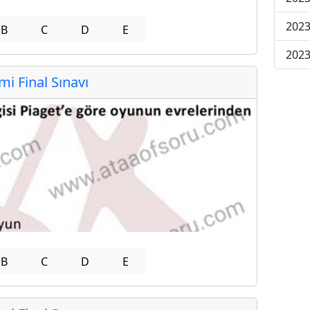
2023
B
C
D
E
2023
 Final Sınavı
B
C
D
E