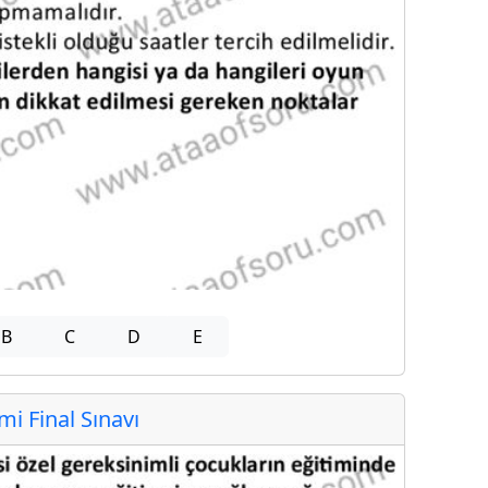
B
C
D
E
 Final Sınavı