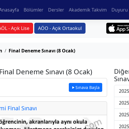
Anasayfa
Bölümler
Dersler
Akademik Takvim
Duyuru 
AÖL - Açık Lise
AÖO - Açık Ortaokul
n
Final Deneme Sınavı (8 Ocak)
Final Deneme Sınavı (8 Ocak)
Diğe
Sınav
Sınava Başla
2025
2025
 Final Sınavı
2025
2025